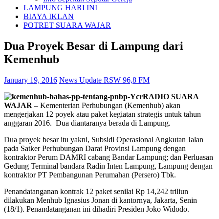
LAMPUNG HARI INI
BIAYA IKLAN
POTRET SUARA WAJAR
Dua Proyek Besar di Lampung dari
Kemenhub
January 19, 2016
News Update RSW 96,8 FM
RADIO SUARA
WAJAR
– Kementerian Perhubungan (Kemenhub) akan
mengerjakan 12 poyek atau paket kegiatan strategis untuk tahun
anggaran 2016. Dua diantaranya berada di Lampung.
Dua proyek besar itu yakni, Subsidi Operasional Angkutan Jalan
pada Satker Perhubungan Darat Provinsi Lampung dengan
kontraktor Perum DAMRI cabang Bandar Lampung; dan Perluasan
Gedung Terminal bandara Radin Inten Lampung, Lampung dengan
kontraktor PT Pembangunan Perumahan (Persero) Tbk.
Penandatanganan kontrak 12 paket senilai Rp 14,242 triliun
dilakukan Menhub Ignasius Jonan di kantornya, Jakarta, Senin
(18/1). Penandatanganan ini dihadiri Presiden Joko Widodo.