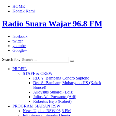
HOME
Kontak Kami
Radio Suara Wajar 96.8 FM
facebook
twitter
youtube
Google+
Search for:
PROFIL
STAFF & CREW
RD. Y. Bambang Condro Saptono
Drs. S. Bambang Muharyono HS (Kakek
Boncel)
Alloysius Sukardi (Lois)
Julius Adi Purwanto (Adi)
Robertus Bejo (Robert)
PROGRAM SIARAN RSW
News Update RSW 96,8 FM
Info Sepekan Seputar Gereja