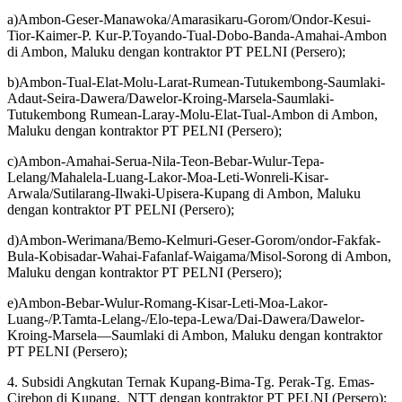
a)Ambon-Geser-Manawoka/Amarasikaru-Gorom/Ondor-Kesui-
Tior-Kaimer-P. Kur-P.Toyando-Tual-Dobo-Banda-Amahai-Ambon
di Ambon, Maluku dengan kontraktor PT PELNI (Persero);
b)Ambon-Tual-Elat-Molu-Larat-Rumean-Tutukembong-Saumlaki-
Adaut-Seira-Dawera/Dawelor-Kroing-Marsela-Saumlaki-
Tutukembong Rumean-Laray-Molu-Elat-Tual-Ambon di Ambon,
Maluku dengan kontraktor PT PELNI (Persero);
c)Ambon-Amahai-Serua-Nila-Teon-Bebar-Wulur-Tepa-
Lelang/Mahalela-Luang-Lakor-Moa-Leti-Wonreli-Kisar-
Arwala/Sutilarang-Ilwaki-Upisera-Kupang di Ambon, Maluku
dengan kontraktor PT PELNI (Persero);
d)Ambon-Werimana/Bemo-Kelmuri-Geser-Gorom/ondor-Fakfak-
Bula-Kobisadar-Wahai-Fafanlaf-Waigama/Misol-Sorong di Ambon,
Maluku dengan kontraktor PT PELNI (Persero);
e)Ambon-Bebar-Wulur-Romang-Kisar-Leti-Moa-Lakor-
Luang-/P.Tamta-Lelang-/Elo-tepa-Lewa/Dai-Dawera/Dawelor-
Kroing-Marsela—Saumlaki di Ambon, Maluku dengan kontraktor
PT PELNI (Persero);
4. Subsidi Angkutan Ternak Kupang-Bima-Tg. Perak-Tg. Emas-
Cirebon di Kupang, NTT dengan kontraktor PT PELNI (Persero);