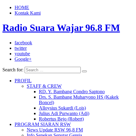
HOME
Kontak Kami
Radio Suara Wajar 96.8 FM
facebook
twitter
youtube
Google+
Search for:
PROFIL
STAFF & CREW
RD. Y. Bambang Condro Saptono
Drs. S. Bambang Muharyono HS (Kakek
Boncel)
Alloysius Sukardi (Lois)
Julius Adi Purwanto (Adi)
Robertus Bejo (Robert)
PROGRAM SIARAN RSW
News Update RSW 96,8 FM
Info Sepekan Seputar Gereja