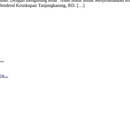
dilan. Dengan mengusung tema “Allah Hadir untuk Menyelamatkan Kelu
is Jenderal Keuskupan Tanjungkarang, RD. […]
..
ew...