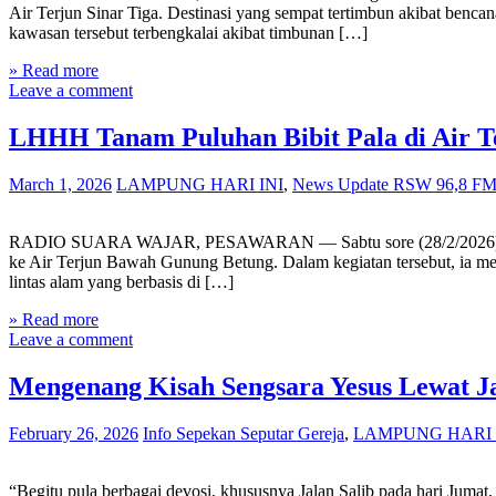
Air Terjun Sinar Tiga. Destinasi yang sempat tertimbun akibat benc
kawasan tersebut terbengkalai akibat timbunan […]
» Read more
Leave a comment
LHHH Tanam Puluhan Bibit Pala di Air 
March 1, 2026
LAMPUNG HARI INI
,
News Update RSW 96,8 F
RADIO SUARA WAJAR, PESAWARAN — Sabtu sore (28/2/2026), Piet 
ke Air Terjun Bawah Gunung Betung. Dalam kegiatan tersebut, ia mena
lintas alam yang berbasis di […]
» Read more
Leave a comment
Mengenang Kisah Sengsara Yesus Lewat J
February 26, 2026
Info Sepekan Seputar Gereja
,
LAMPUNG HARI 
“Begitu pula berbagai devosi, khususnya Jalan Salib pada hari Jumat, 