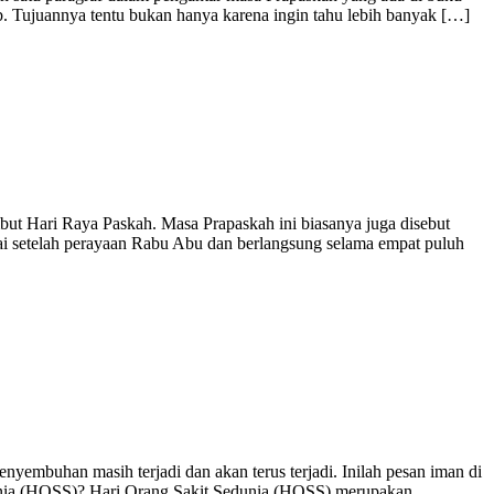
b. Tujuannya tentu bukan hanya karena ingin tahu lebih banyak […]
 Hari Raya Paskah. Masa Prapaskah ini biasanya juga disebut
ai setelah perayaan Rabu Abu dan berlangsung selama empat puluh
an masih terjadi dan akan terus terjadi. Inilah pesan iman di
dunia (HOSS)? Hari Orang Sakit Sedunia (HOSS) merupakan