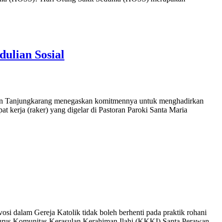
ulian Sosial
jungkarang menegaskan komitmennya untuk menghadirkan
t kerja (raker) yang digelar di Pastoran Paroki Santa Maria
m Gereja Katolik tidak boleh berhenti pada praktik rohani
urus Komunitas Kerasulan Kerahiman Ilahi (KKKI) Santa Perawan