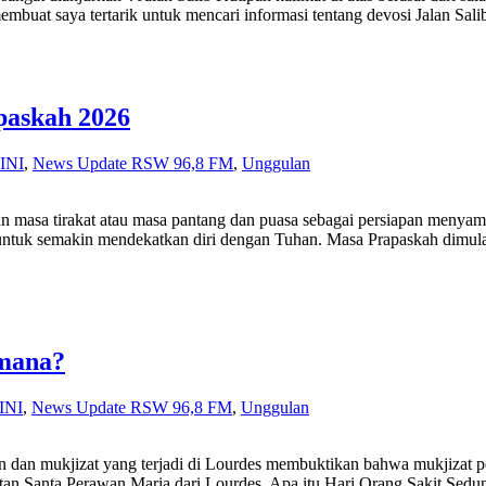
buat saya tertarik untuk mencari informasi tentang devosi Jalan Sali
paskah 2026
INI
,
News Update RSW 96,8 FM
,
Unggulan
 tirakat atau masa pantang dan puasa sebagai persiapan menyambut
 untuk semakin mendekatkan diri dengan Tuhan. Masa Prapaskah dimul
imana?
INI
,
News Update RSW 96,8 FM
,
Unggulan
 yang terjadi di Lourdes membuktikan bahwa mukjizat penyembuh
atan Santa Perawan Maria dari Lourdes. Apa itu Hari Orang Sakit Se