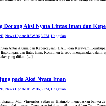
orong Aksi Nyata Lintas Iman dan Keped
NI
,
News Update RSW 96,8 FM
,
Unggulan
ar Agama dan Kepercayaan (HAK) dan Kerawam Keuskupan Tan
l, lingkungan, dan lintas iman. Komitmen tersebut mengemuka dalam rapa
aker yang diikuti […]
jung pada Aksi Nyata Iman
NI
,
News Update RSW 96,8 FM
,
Unggulan
. Vinsensius Setiawan Triatmojo, menegaskan bahwa devosi dala
lam tindakan nyata. Penegasan ini disampaikannya dalam Temu Peng