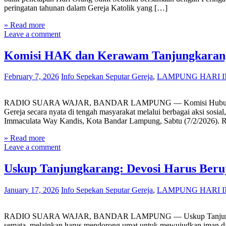
peringatan tahunan dalam Gereja Katolik yang […]
» Read more
Leave a comment
Komisi HAK dan Kerawam Tanjungkarang D
February 7, 2026
Info Sepekan Seputar Gereja
,
LAMPUNG HARI I
RADIO SUARA WAJAR, BANDAR LAMPUNG — Komisi Hubungan Ant
Gereja secara nyata di tengah masyarakat melalui berbagai aksi sosia
Immaculata Way Kandis, Kota Bandar Lampung, Sabtu (7/2/2026). R
» Read more
Leave a comment
Uskup Tanjungkarang: Devosi Harus Beru
January 17, 2026
Info Sepekan Seputar Gereja
,
LAMPUNG HARI I
RADIO SUARA WAJAR, BANDAR LAMPUNG — Uskup Tanjungkarang, Mgr
semata, melainkan harus mendorong umat untuk mewujudkan iman da