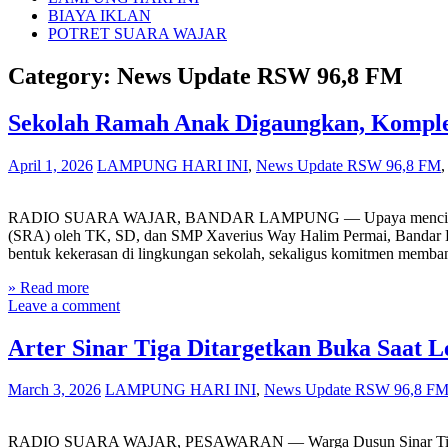
BIAYA IKLAN
POTRET SUARA WAJAR
Category: News Update RSW 96,8 FM
Sekolah Ramah Anak Digaungkan, Komple
April 1, 2026
LAMPUNG HARI INI
,
News Update RSW 96,8 FM
RADIO SUARA WAJAR, BANDAR LAMPUNG — Upaya menciptakan ling
(SRA) oleh TK, SD, dan SMP Xaverius Way Halim Permai, Bandar Lam
bentuk kekerasan di lingkungan sekolah, sekaligus komitmen memb
» Read more
Leave a comment
Arter Sinar Tiga Ditargetkan Buka Saat 
March 3, 2026
LAMPUNG HARI INI
,
News Update RSW 96,8 F
RADIO SUARA WAJAR, PESAWARAN — Warga Dusun Sinar Tiga, Desa