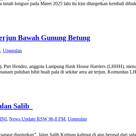
ana tanah longsor pada Maret 2025 lalu itu kini ditargetkan kembali d
Terjun Bawah Gunung Betung
M
,
Unggulan
Hendro, anggota Lampung Hash House Harriers (LHHH), menunjukka
nam puluhan bibit buah pala di sekitar area air terjun. Komunitas LHH
alan Salib
INI
,
News Update RSW 96,8 FM
,
Unggulan
sangat dianjurkan”. Jalan Salib Kutipan kalimat di atas berasal dari s