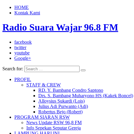
HOME
Kontak Kami
Radio Suara Wajar 96.8 FM
facebook
twitter
youtube
Google+
Search for:
PROFIL
STAFF & CREW
RD. Y. Bambang Condro Saptono
Drs. S. Bambang Muharyono HS (Kakek Boncel)
Alloysius Sukardi (Lois)
Julius Adi Purwanto (Adi)
Robertus Bejo (Robert)
PROGRAM SIARAN RSW
News Update RSW 96,8 FM
Info Sepekan Seputar Gereja
LAMPUNG HARI INI