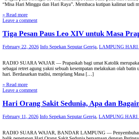
“Misa Hari Minggu dan Hari Raya”. Membaca kutipan kalimat tadi mem
» Read more
Leave a comment
Tiga Pesan Paus Leo XIV untuk Masa Pra
February 22, 2026
Info Sepekan Seputar Gereja
,
LAMPUNG HARI 
RADIO SUARA WAJAR — Prapaskah bagi umat Katolik merupakan masa
sebagai retret agung yakni sebuah kesempatan melakukan olah batin
hari. Berdasarkan tradisi, menjelang Masa […]
» Read more
Leave a comment
Hari Orang Sakit Sedunia, Apa dan Baga
February 11, 2026
Info Sepekan Seputar Gereja
,
LAMPUNG HARI 
RADIO SUARA WAJAR, BANDAR LAMPUNG — Penyembuhan dan mukjizat
balik penetapan Hari Orang Sakit Sedunia bersamaan dengan Pering