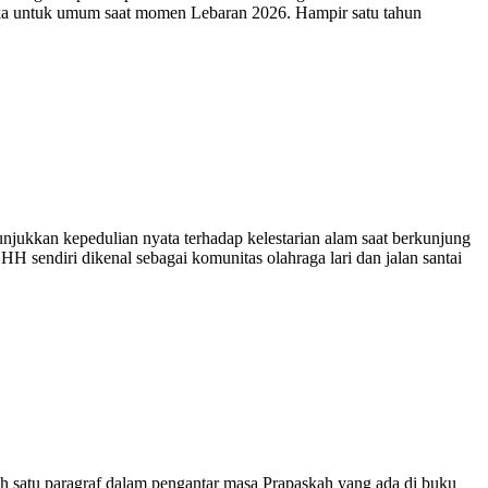
ibuka untuk umum saat momen Lebaran 2026. Hampir satu tahun
n kepedulian nyata terhadap kelestarian alam saat berkunjung
H sendiri dikenal sebagai komunitas olahraga lari dan jalan santai
alah satu paragraf dalam pengantar masa Prapaskah yang ada di buku