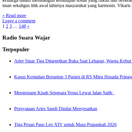
keluarga dalam membangun kehidupan sosial yang rukun dan berkea
iman sekaligus titik awal lahirnya masyarakat yang harmonis. Vikar
» Read more
Leave a comment
1
2
3
…
148
»
Radio Suara Wajar
Terpopuler
Arter Sinar Tiga Ditargetkan Buka Saat Lebaran, Warga Kebut .
Kasus Kematian Beruntun 3 Pasien di RS Mitra Husada Prings
Mengenang Kisah Sengsara Yesus Lewat Jalan Salib
Pernyataan Aries Sandi Dinilai Menyesatkan
Tiga Pesan Paus Leo XIV untuk Masa Prapaskah 2026