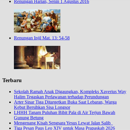
Renungan Harian, Senin 1 Agustus 2016
Renungan Injil Mat. 13: 54-58
Terbaru
Sekolah Ramah Anak Digaungkan, Kompleks Xaverius Way
Halim Tegaskan Perlawanan terhadap Perundungan
Arter Sinar Tiga Ditargetkan Buka Saat Lebaran, Warga
Kebut Bersihkan Sisa Longsor
LHHH Tanam Puluhan Bibit Pala di Air Terjun Bawah
Gunung Betung
Mengenang Kisah Sengsara Yesus Lewat Jalan Salib
Tiga Pesan Paus Leo XIV untuk Masa Prapaskah 2026