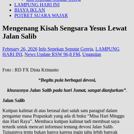
LAMPUNG HARI INI
BIAYA IKLAN
POTRET SUARA WAJAR
Mengenang Kisah Sengsara Yesus Lewat
Jalan Salib
February 26, 2026
Info Sepekan Seputar Gereja
,
LAMPUNG
HARI INI
,
News Update RSW 96,8 FM
,
Unggulan
Foto : RD FX Dista Kristanto
“Begitu pula berbagai devosi,
khususnya Jalan Salib pada hari Jumat, sangat dianjurkan”
.
Jalan Salib
Kutipan kalimat di atas berasal dari salah satu paragraf dalam
pengantar masa Prapaskah yang ada di buku “Misa Hari Minggu
dan Hari Raya”. Membaca kutipan kalimat tadi membuat saya
tertarik untuk mencari informasi tentang devosi Jalan Salib.
Tujuannya tentu bukan hanya karena ingin tahu lebih banyak