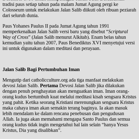
tradisi paus setiap tahun pada malam Jumat Agung pergi ke
Colosseum untuk melakukan Jalan Salib diikuti oleh ribuan peziarah
dari seluruh dunia.
Paus Yohanes Paulus II pada Jumat Agung tahun 1991
memperkenalkan Jalan Salib versi baru yang disebut “
Scriptural
Way of Cross
” (Jalan Salib menurut Alkitab). Enam belas tahun
kemudian yaitu tahun 2007, Paus Benediktus XVI menyetujui versi
ini untuk digunakan dalam meditasi dan perayaan.
Jalan Salib Bagi Pertumbuhan Iman
Mengutip dari catholicculture.org ada tiga manfaat melakukan
devosi Jalan Salib.
Pertama
Devosi Jalan Salib jika dilakukan
dengan penuh penghayatan akan menguatkan iman. Iman orang-
orang kudus bertumbuh kuat melalui meditasi kisah sengsara Kristus
yang pahit. Ketika seorang Kristiani merenungkan sengsara Kristus
maka cahaya iman akan semakin terang baginya. Ia akan masuk
lebih mendalam ke dalam rencana penebusan dan pengudusan
Allah. Ia juga akan memahami mengapa Santo Paulus dan semua
orang kudus tidak ingin mengetahui hal lain selain “hanya Yesus
Kristus, Dia yang disalibkan”.