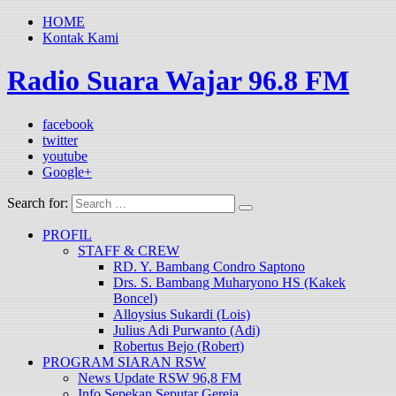
HOME
Kontak Kami
Radio Suara Wajar 96.8 FM
facebook
twitter
youtube
Google+
Search for:
PROFIL
STAFF & CREW
RD. Y. Bambang Condro Saptono
Drs. S. Bambang Muharyono HS (Kakek
Boncel)
Alloysius Sukardi (Lois)
Julius Adi Purwanto (Adi)
Robertus Bejo (Robert)
PROGRAM SIARAN RSW
News Update RSW 96,8 FM
Info Sepekan Seputar Gereja