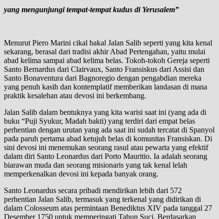
yang mengunjungi tempat-tempat kudus di Yerusalem”
Menurut Piero Marini cikal bakal Jalan Salib seperti yang kita kenal
sekarang, berasal dari tradisi akhir Abad Pertengahan, yaitu mulai
abad kelima sampai abad kelima belas. Tokoh-tokoh Gereja seperti
Santo Bernardus dari Clairvaux, Santo Fransiskus dari Assisi dan
Santo Bonaventura dari Bagnoregio dengan pengabdian mereka
yang penuh kasih dan kontemplatif memberikan landasan di mana
praktik kesalehan atau devosi ini berkembang.
Jalan Salib dalam bentuknya yang kita warisi saat ini (yang ada di
buku “Puji Syukur, Madah bakti) yang terdiri dari empat belas
perhentian dengan urutan yang ada saat ini sudah tercatat di Spanyol
pada paruh pertama abad ketujuh belas di komunitas Fransiskan. Di
sini devosi ini menemukan seorang rasul atau pewarta yang efektif
dalam diri Santo Leonardus dari Porto Mauritio. Ia adalah seorang
biarawan muda dan seorang misionaris yang tak kenal lelah
memperkenalkan devosi ini kepada banyak orang.
Santo Leonardus secara pribadi mendirikan lebih dari 572
perhentian Jalan Salib, termasuk yang terkenal yang didirikan di
dalam Colosseum atas permintaan Benediktus XIV pada tanggal 27
Desember 1750 untuk memperingati Tahun Suci. Berdasarkan