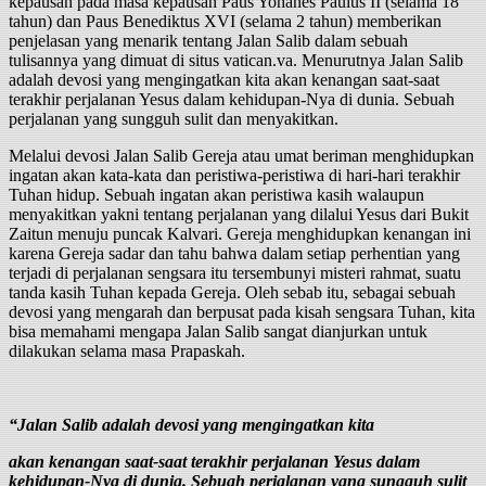
kepausan pada masa kepausan Paus Yohanes Paulus II (selama 18
tahun) dan Paus Benediktus XVI (selama 2 tahun) memberikan
penjelasan yang menarik tentang Jalan Salib dalam sebuah
tulisannya yang dimuat di situs vatican.va. Menurutnya Jalan Salib
adalah devosi yang mengingatkan kita akan kenangan saat-saat
terakhir perjalanan Yesus dalam kehidupan-Nya di dunia. Sebuah
perjalanan yang sungguh sulit dan menyakitkan.
Melalui devosi Jalan Salib Gereja atau umat beriman menghidupkan
ingatan akan kata-kata dan peristiwa-peristiwa di hari-hari terakhir
Tuhan hidup. Sebuah ingatan akan peristiwa kasih walaupun
menyakitkan yakni tentang perjalanan yang dilalui Yesus dari Bukit
Zaitun menuju puncak Kalvari. Gereja menghidupkan kenangan ini
karena Gereja sadar dan tahu bahwa dalam setiap perhentian yang
terjadi di perjalanan sengsara itu tersembunyi misteri rahmat, suatu
tanda kasih Tuhan kepada Gereja. Oleh sebab itu, sebagai sebuah
devosi yang mengarah dan berpusat pada kisah sengsara Tuhan, kita
bisa memahami mengapa Jalan Salib sangat dianjurkan untuk
dilakukan selama masa Prapaskah.
“Jalan Salib adalah devosi yang mengingatkan kita
akan kenangan saat-saat terakhir perjalanan Yesus dalam
kehidupan-Nya di dunia. Sebuah perjalanan yang sungguh sulit