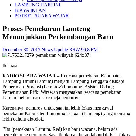
LAMPUNG HARI INI
BIAYA IKLAN
POTRET SUARA WAJAR
Proses Pemekaran Lamteng
Menunjukkan Perkembangan Baru
December 30, 2015
News Update RSW 96,8 FM
Ilustrasi
RADIO SUARA WAJAR
–
Rencana pemekaran Kabupaten
Lampung Timur (Lamtim) menjadi Lampung Tenggara disikapi
Pemerintah Provinsi (Pemprov) Lampung. Asisten Bidang
Pemerintahan Rifki Wirawan menyatakan, wacana pemekaran
Lamtim belum masuk ke meja pemprov.
Karenanya, pemprov untuk saat ini lebih fokus mengawal
pemekaran Kabupaten Lampung Tengah (Lamteng) yang memang
lebih dahulu digodok.
’’Itu (pemekaran Lamtim, Red) kan baru wacana, belum ada
pengajuan ke pemprov. Saya tidak mau berandai-andai. Kita fokus