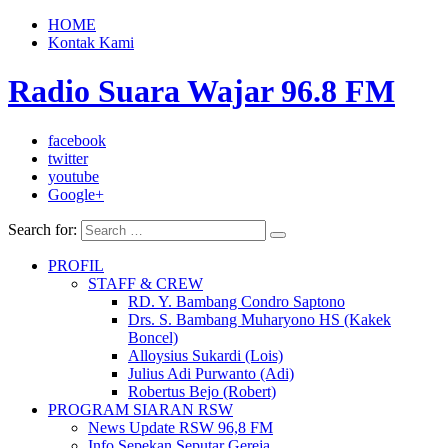
HOME
Kontak Kami
Radio Suara Wajar 96.8 FM
facebook
twitter
youtube
Google+
Search for:
PROFIL
STAFF & CREW
RD. Y. Bambang Condro Saptono
Drs. S. Bambang Muharyono HS (Kakek
Boncel)
Alloysius Sukardi (Lois)
Julius Adi Purwanto (Adi)
Robertus Bejo (Robert)
PROGRAM SIARAN RSW
News Update RSW 96,8 FM
Info Sepekan Seputar Gereja