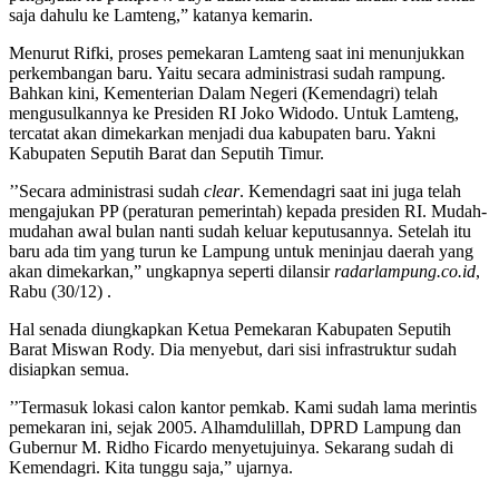
saja dahulu ke Lamteng,” katanya kemarin.
Menurut Rifki, proses pemekaran Lamteng saat ini menunjukkan
perkembangan baru. Yaitu secara administrasi sudah rampung.
Bahkan kini, Kementerian Dalam Negeri (Kemendagri) telah
mengusulkannya ke Presiden RI Joko Widodo. Untuk Lamteng,
tercatat akan dimekarkan menjadi dua kabupaten baru. Yakni
Kabupaten Seputih Barat dan Seputih Timur.
’’Secara administrasi sudah
clear
. Kemendagri saat ini juga telah
mengajukan PP (peraturan pemerintah) kepada presiden RI. Mudah-
mudahan awal bulan nanti sudah keluar keputusannya. Setelah itu
baru ada tim yang turun ke Lampung untuk meninjau daerah yang
akan dimekarkan,” ungkapnya seperti dilansir
radarlampung.co.id
,
Rabu (30/12) .
Hal senada diungkapkan Ketua Pemekaran Kabupaten Seputih
Barat Miswan Rody. Dia menyebut, dari sisi infrastruktur sudah
disiapkan semua.
’’Termasuk lokasi calon kantor pemkab. Kami sudah lama merintis
pemekaran ini, sejak 2005. Alhamdulillah, DPRD Lampung dan
Gubernur M. Ridho Ficardo menyetujuinya. Sekarang sudah di
Kemendagri. Kita tunggu saja,” ujarnya.