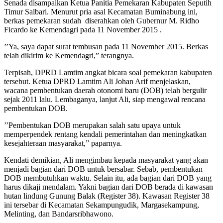
Senada disampaikan Ketua Panitia Pemekaran Kabupaten Seputih
Timur Salbari. Menurut pria asal Kecamatan Buminabung ini,
berkas pemekaran sudah diserahkan oleh Gubernur M. Ridho
Ficardo ke Kemendagri pada 11 November 2015 .
’’Ya, saya dapat surat tembusan pada 11 November 2015. Berkas
telah dikirim ke Kemendagri,” terangnya.
Terpisah, DPRD Lamtim angkat bicara soal pemekaran kabupaten
tersebut. Ketua DPRD Lamtim Ali Johan Arif menjelaskan,
wacana pembentukan daerah otonomi baru (DOB) telah bergulir
sejak 2011 lalu. Lembaganya, lanjut Ali, siap mengawal rencana
pembentukan DOB.
’’Pembentukan DOB merupakan salah satu upaya untuk
memperpendek rentang kendali pemerintahan dan meningkatkan
kesejahteraan masyarakat,” paparnya.
Kendati demikian, Ali mengimbau kepada masyarakat yang akan
menjadi bagian dari DOB untuk bersabar. Sebab, pembentukan
DOB membutuhkan waktu. Selain itu, ada bagian dari DOB yang
harus dikaji mendalam. Yakni bagian dari DOB berada di kawasan
hutan lindung Gunung Balak (Register 38). Kawasan Register 38
ini tersebar di Kecamatan Sekampungudik, Margasekampung,
Melinting, dan Bandarsribhawono.