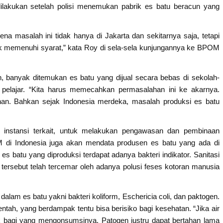
dilakukan setelah polisi menemukan pabrik es batu beracun yang
ena masalah ini tidak hanya di Jakarta dan sekitarnya saja, tetapi
ak memenuhi syarat,” kata Roy di sela-sela kunjungannya ke BPOM
 banyak ditemukan es batu yang dijual secara bebas di sekolah-
elajar. “Kita harus memecahkan permasalahan ini ke akarnya.
an. Bahkan sejak Indonesia merdeka, masalah produksi es batu
nstansi terkait, untuk melakukan pengawasan dan pembinaan
M di Indonesia juga akan mendata produsen es batu yang ada di
 es batu yang diproduksi terdapat adanya bakteri indikator. Sanitasi
rsebut telah tercemar oleh adanya polusi feses kotoran manusia
 dalam es batu yakni bakteri koliform, Eschericia coli, dan paktogen.
mentah, yang berdampak tentu bisa berisiko bagi kesehatan. “Jika air
 bagi yang mengonsumsinya. Patogen justru dapat bertahan lama