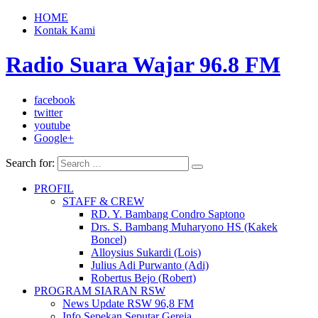
HOME
Kontak Kami
Radio Suara Wajar 96.8 FM
facebook
twitter
youtube
Google+
Search for:
PROFIL
STAFF & CREW
RD. Y. Bambang Condro Saptono
Drs. S. Bambang Muharyono HS (Kakek
Boncel)
Alloysius Sukardi (Lois)
Julius Adi Purwanto (Adi)
Robertus Bejo (Robert)
PROGRAM SIARAN RSW
News Update RSW 96,8 FM
Info Sepekan Seputar Gereja