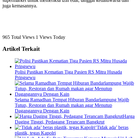
supermarket untuk memeriksa izin edar, tanggal kedaluwarsa dan
juga kemasannya.
965 Total Views
1 Views Today
Artikel Terkait
Polisi Pastikan Kematian Tiga Pasien RS Mitra Husada
Pringsewu
Selama Ramadhan Tempat Hiburan Bandarlampung Wajib
Tutup, Restoran dan Rumah makan agar Menutup
Dagangannya Dengan Kain
Harga
Daging Tinggi, Pedagang Terancam Bangkrut
‘Tidak ada’ beras
plastik, tegas Kapolri