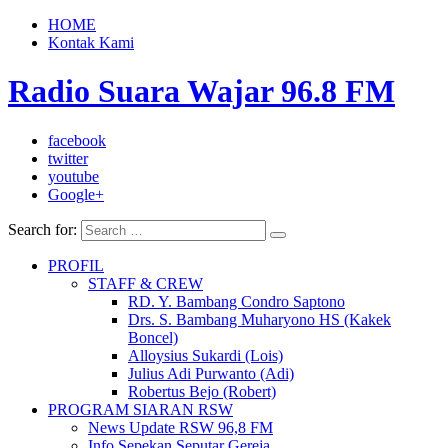
HOME
Kontak Kami
Radio Suara Wajar 96.8 FM
facebook
twitter
youtube
Google+
Search for:
PROFIL
STAFF & CREW
RD. Y. Bambang Condro Saptono
Drs. S. Bambang Muharyono HS (Kakek
Boncel)
Alloysius Sukardi (Lois)
Julius Adi Purwanto (Adi)
Robertus Bejo (Robert)
PROGRAM SIARAN RSW
News Update RSW 96,8 FM
Info Sepekan Seputar Gereja