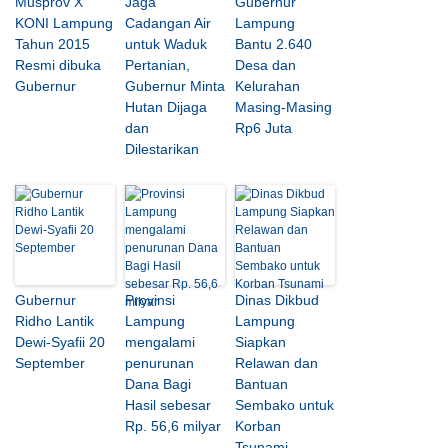
Musprov X
Jaga
Gubernur
KONI Lampung
Cadangan Air
Lampung
Tahun 2015
untuk Waduk
Bantu 2.640
Resmi dibuka
Pertanian,
Desa dan
Gubernur
Gubernur Minta
Kelurahan
Hutan Dijaga
Masing-Masing
dan
Rp6 Juta
Dilestarikan
Gubernur
Provinsi
Dinas Dikbud
Ridho Lantik
Lampung
Lampung
Dewi-Syafii 20
mengalami
Siapkan
September
penurunan
Relawan dan
Dana Bagi
Bantuan
Hasil sebesar
Sembako untuk
Rp. 56,6 milyar
Korban
Tsunami