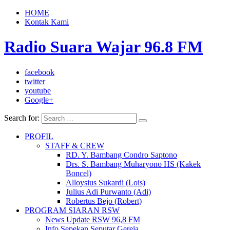
HOME
Kontak Kami
Radio Suara Wajar 96.8 FM
facebook
twitter
youtube
Google+
Search for:
PROFIL
STAFF & CREW
RD. Y. Bambang Condro Saptono
Drs. S. Bambang Muharyono HS (Kakek
Boncel)
Alloysius Sukardi (Lois)
Julius Adi Purwanto (Adi)
Robertus Bejo (Robert)
PROGRAM SIARAN RSW
News Update RSW 96,8 FM
Info Sepekan Seputar Gereja