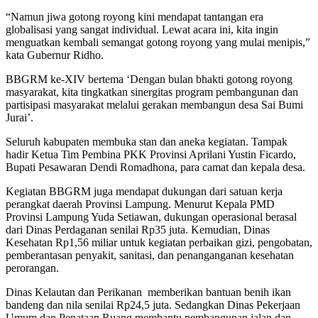
“Namun jiwa gotong royong kini mendapat tantangan era
globalisasi yang sangat individual. Lewat acara ini, kita ingin
menguatkan kembali semangat gotong royong yang mulai menipis,”
kata Gubernur Ridho.
BBGRM ke-XIV bertema ‘Dengan bulan bhakti gotong royong
masyarakat, kita tingkatkan sinergitas program pembangunan dan
partisipasi masyarakat melalui gerakan membangun desa Sai Bumi
Jurai’.
Seluruh kabupaten membuka stan dan aneka kegiatan. Tampak
hadir Ketua Tim Pembina PKK Provinsi Aprilani Yustin Ficardo,
Bupati Pesawaran Dendi Romadhona, para camat dan kepala desa.
Kegiatan BBGRM juga mendapat dukungan dari satuan kerja
perangkat daerah Provinsi Lampung. Menurut Kepala PMD
Provinsi Lampung Yuda Setiawan, dukungan operasional berasal
dari Dinas Perdaganan senilai Rp35 juta. Kemudian, Dinas
Kesehatan Rp1,56 miliar untuk kegiatan perbaikan gizi, pengobatan,
pemberantasan penyakit, sanitasi, dan penanganganan kesehatan
perorangan.
Dinas Kelautan dan Perikanan memberikan bantuan benih ikan
bandeng dan nila senilai Rp24,5 juta. Sedangkan Dinas Pekerjaan
Umum dan Penataan Ruang membantu pembangunan jalan dan