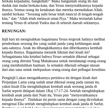
berkata kepadamu, bangkitlah!” Maka bangunlah orang itu dan
duduk dan mulai berkata-kata, dan Yesus menyerahkannya kepada
ibunya. Semua orang itu ketakutan dan mereka memuliakan Allah,
sambil berkata: “Seorang nabi besar telah muncul di tengah-tengah
kita,” dan “Allah telah melawat umat-Nya.” Maka tersiarlah kabar
tentang Yesus di seluruh Yudea dan di seluruh daerah sekitarnya.
RENUNGAN:
Injil hari ini mengisahkan bagaimana Yesus tergerak hatinya melihat
penderitaan seorang ibu yang sudah janda yang kehilangan anak
satu-satunya. Anak itu dibangkitkannya dan diberikannya kembali
kepada ibunya. Bagaimana menarik hikmat dari kisah ini?
Sebagaimana kita ketahui bahwa Yesus semakin dikenal sebagai
orang yang direstui Yang Mahakuasa untuk mendatangi orang-orang
yang membutuhkan bantuan. Ia semakin dikenali sebagai utusan
dari atas sana untuk melepaskan orang-orang dari pelbagai kesulitan.
Penginjil Lukas mengaitkannya peristiwa ini dengan kisah dari
Perjanjian Lama yang sudah amat dikenal orang pada zaman itu,
yakni kisah Elia menghidupkan kembali anak seorang janda di
Sarfat seperti didapati dalam 1Raj 17:17-24. Setelah menghidupkan
kembali anak janda dari Nain itu, Yesus pun “menyerahkannya
kepada ibunya”. Tindakan ini persis sama dengan yang diceritakan
mengenai Elia setelah menghidupkan kembali anak janda di Sarfat.