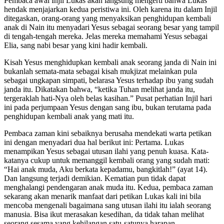
Pembaca awal Injil Lukas akan langsung mengerti bahwa Lukas
hendak menjajarkan kedua peristiwa ini. Oleh karena itu dalam Injil
ditegaskan, orang-orang yang menyaksikan penghidupan kembali
anak di Nain itu menyadari Yesus sebagai seorang besar yang tampil
di tengah-tengah mereka. Jelas mereka memahami Yesus sebagai
Elia, sang nabi besar yang kini hadir kembali.
Kisah Yesus menghidupkan kembali anak seorang janda di Nain ini
bukanlah semata-mata sebagai kisah mukjizat melainkan pula
sebagai ungkapan simpati, belarasa Yesus terhadap ibu yang sudah
janda itu. Dikatakan bahwa, “ketika Tuhan melihat janda itu,
tergeraklah hati-Nya oleh belas kasihan.” Pusat perhatian Injil hari
ini pada perjumpaan Yesus dengan sang ibu, bukan terutama pada
penghidupan kembali anak yang mati itu.
Pembaca zaman kini sebaiknya berusaha mendekati warta petikan
ini dengan menyadari dua hal berikut ini: Pertama. Lukas
menampikan Yesus sebagai utusan ilahi yang penuh kuasa. Kata-
katanya cukup untuk memanggil kembali orang yang sudah mati:
“Hai anak muda, Aku berkata kepadamu, bangkitlah!” (ayat 14).
Dan langsung terjadi demikian. Kematian pun tidak dapat
menghalangi pendengaran anak muda itu. Kedua, pembaca zaman
sekarang akan menarik manfaat dari petikan Lukas kali ini bila
mencoba mengenali bagaimana sang utusan ilahi itu ialah seorang
manusia. Bisa ikut merasakan kesedihan, da tidak tahan melihat
seorang sesama yang kehilangan satu-satunya harapan