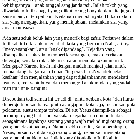
kehidupannya – anak tunggal sang janda tadi. Inilah tokoh yang
diwartakan Injil sebagai yang diikuti orang banyak, dan kita juga di
zaman lain, di tempat lain. Keilahian menjadi nyata. Bukan dalam
sisi yang mengagetkan, yang menakjubkan, melainkan sisi yang
amat manusiawi.
Ada satu seluk beluk lain yang menarik bagi tafsir. Peristiwa dalam
Injil kali ini dikisahkan terjadi di kota yang bernama Nain, artinya
“menyenangkan”, atau “enak dipandang”. Kejadian yang
disampaikan Lukas ini memberi kesenangan, enak diceritakan,
didengar, semakin dikisahkan semakin mendatangkan nikmat.
Mengapa? Karena kisah ini dengan mudah menjadi jalan untuk
memandangi bagaimana Tuhan “tergerak hari-Nya oleh belas
kasihan” dan menjalankan yang dapat dijalankannya: mendekati
usungan, menyentuhnya, dan memanggil anak mudah yang sudah
mati itu untuk bangun!
Disebutkan tadi semua ini terjadi di “pintu gerbang kota” dan harus
dimengerti bukan hanya pintu atau gapura kota saja, melainkan pula
pelataran, suatu tempat terbuka. Di situ Yesus ditampilkan sebagai
pemimpin yang hadir menyaksikan kejadian ini dan bertindak
sebagaimana layaknya seorang yang wajib melindungi orang-orang
yang mendekat padanya. Namun lebih dari itu, Sang pemimpin,
Yesus, bukannya didatangi orang-orang, melainkan mendatangi
yang membutuhkannya. Inilah yang ditonjolkan Injil kali ini.