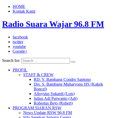
HOME
Kontak Kami
Radio Suara Wajar 96.8 FM
facebook
twitter
youtube
Google+
Search for:
PROFIL
STAFF & CREW
RD. Y. Bambang Condro Saptono
Drs. S. Bambang Muharyono HS (Kakek
Boncel)
Alloysius Sukardi (Lois)
Julius Adi Purwanto (Adi)
Robertus Bejo (Robert)
PROGRAM SIARAN RSW
News Update RSW 96,8 FM
Info Sepekan Seputar Gereja