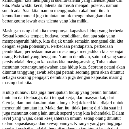
kandungan, kita mempunyai talenta-talenta yang melekat pada diri
kita. Pada waktu kecil, talenta itu masih menjadi potensi, namun
sudah ada. Saat kita mampu menggunakan akal budi itulah
kemudian muncul juga tuntutan untuk mengembangkan dan
bertanggung jawab atas talenta yang kita miliki.
Masing-masing dari kita mempunyai kapasitas hidup yang berbeda.
Sesuai konteks tempat, budaya, pendidikan, dan apa saja yang
mempengaruhi hidup, kita diajak untuk semakin mengenal diri kita
dengan segala potensinya. Perbedaan pendapatan, perbedaan
pendidikan, perbedaan macam-macamnya menjadikan kita sebagai
orang Kristiani yang beragam. Namun demikian, satu hal yang sama
persis adalah dengan kapasitas kita masing-masing, Tuhan akan
menuntut pertanggungjawaban atas hidup kita. Seorang petani akan
dituntut tanggung jawab sebagai petani; seorang guru akan dituntut
sebagai seorang pengajar; demikian juga dengan kapasitas masing-
masing dari kita.
Hidup duniawi kita juga merupakan hidup yang penuh tuntutan:
tuntutan dari keluarga, dari tempat kerja, dari masyarakat, dari
Gereja, dan tuntutan-tuntutan lainnya. Sejak kecil kita diajari untuk
memenuhi tuntutan itu. Maka dari itu, tidak jarang diri kita saat ini
juga menuntut orang lain untuk seperti yang kita kehendaki. Dalam
level yang wajar, demi kesejahteraan umum, setiap orang dituntut
dalam kapasitasnya dan kewajibannya. Kiranya yang penting juga
menjadi perhatian adalah berkaitan dengan tanggung jawab dari