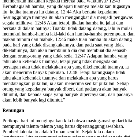
memberikan makanan kepada mereka pada waktunya? 12:43
Berbahagialah hamba, yang didapati tuannya melakukan tugasnya
itu, ketika tuannya itu datang. 12:44 Aku berkata kepadamu:
Sesungguhnya tuannya itu akan mengangkat dia menjadi pengawas
segala miliknya. 12:45 Akan tetapi, jikalau hamba itu jahat dan
berkata di dalam hatinya: Tuanku tidak datang-datang, lalu ia mulai
memukul hamba-hamba laki-laki dan hamba-hamba perempuan, dan
makan minum dan mabuk, 12:46 maka tuan hamba itu akan datang
pada hari yang tidak disangkakannya, dan pada saat yang tidak
diketahuinya, dan akan membunuh dia dan membuat dia senasib
dengan orang-orang yang tidak setia. 12:47 Adapun hamba yang
tahu akan kehendak tuannya, tetapi yang tidak mengadakan
persiapan atau tidak melakukan apa yang dikehendaki tuannya, ia
akan menerima banyak pukulan. 12:48 Tetapi barangsiapa tidak
tahu akan kehendak tuannya dan melakukan apa yang harus
mendatangkan pukulan, ia akan menerima sedikit pukulan. Setiap
orang yang kepadanya banyak diberi, dari padanya akan banyak
dituntut, dan kepada siapa yang banyak dipercayakan, dari padanya
akan lebih banyak lagi dituntut.”
Renungan
Perikopa hari ini mengingatkan kita bahwa masing-masing dari kita
mempunyai talenta-talenta yang harus dipertanggungjawabkan.
Pemberi talenta itu adalah Tuhan sendiri. Sejak kita dalam