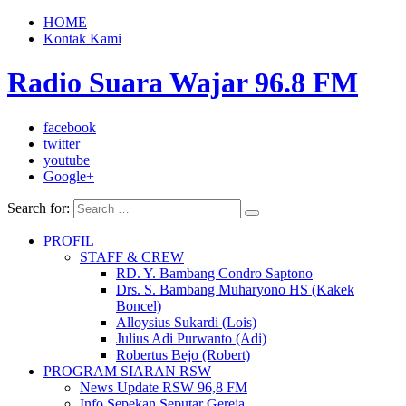
HOME
Kontak Kami
Radio Suara Wajar 96.8 FM
facebook
twitter
youtube
Google+
Search for:
PROFIL
STAFF & CREW
RD. Y. Bambang Condro Saptono
Drs. S. Bambang Muharyono HS (Kakek
Boncel)
Alloysius Sukardi (Lois)
Julius Adi Purwanto (Adi)
Robertus Bejo (Robert)
PROGRAM SIARAN RSW
News Update RSW 96,8 FM
Info Sepekan Seputar Gereja