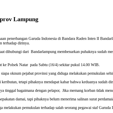
mprov Lampung
aan penerbangan Garuda Indonesia di Bandara Raden Inten II Bandarl
 terhadap dirinya.
aat dihubungi dari Bandarlampung membenarkan puhaknya sudah men
t ke Polsek Natar pada Sabtu (16/4) sekitar pukul 14.00 WIB.
ci siapa oknum pejabat provinsi yang diduga melakukan pemukulan sehi
di keributan, tetapi pihaknya mendapat kabar bahwa keduanya sudah dim
nya tinggal bagaimana dengan pelapor, Jika memang korban tidak menc
sepakatan damai, tapi pihaknya belum menerima salinan surat perdamai
melakukan pemukulan terhadap salah seorang pegawai staf Garuda Ind