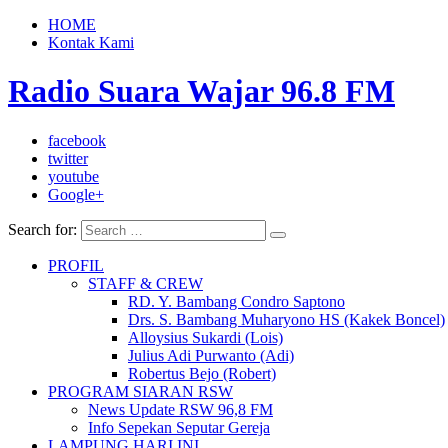
HOME
Kontak Kami
Radio Suara Wajar 96.8 FM
facebook
twitter
youtube
Google+
Search for:
PROFIL
STAFF & CREW
RD. Y. Bambang Condro Saptono
Drs. S. Bambang Muharyono HS (Kakek Boncel)
Alloysius Sukardi (Lois)
Julius Adi Purwanto (Adi)
Robertus Bejo (Robert)
PROGRAM SIARAN RSW
News Update RSW 96,8 FM
Info Sepekan Seputar Gereja
LAMPUNG HARI INI