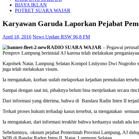
BIAYA IKLAN
POTRET SUARA WAJAR
Karyawan Garuda Laporkan Pejabat Pe
April 18, 2016
News Update RSW 96,8 FM
RADIO SUARA WAJAR
– Pegawai perusah
Pemprov Lampung berinisial AJ karena telah melakukan penganiayaan
Kapolsek Natar, Lampung Selatan Kompol Listiyono Dwi Nugroho s
juga telah melakukan visum.
Ia mengatakan, korban sudah melaporkan kejadian pemukulan tersebu
Sampai dengan saat ini, pihaknya belum bisa menjelaskan secara rin
Dari informasi yang diterima, bahwa di Bandara Radin Inten II terja
Terkait proses hukum terhadap kasus tersebut, ia mengatakan semua
Ia mengatakan, dari informasi terakhir bahwa keduanya sudah ada ke
Sebelumnya, oknum pejabat Pemerintah Provinsi Lampung, AJ diduga 
WIB di Bandar Raden Inten II, Natar, Lampung Selatan.