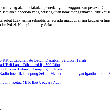
n Inten II yang akan melakukan penerbangan menggunakan pesawat Gar
 saat akan check-in yang bersangkutan tidak menggunakan jalur khusu
rsebut tidak terima sehingga terjadi adu mulut di antara keduanya hin
a ke Polsek Natar, Lampung Selatan.
0 KK di Labuhanratu Belum Dapatkan Sertifikat Tanah
a HP di Lapas Dibandrol Rp 500 Ribu
00 Hektare Lahan di Lampung Terbakar
Menteri Perhubungan Igantius Jonan 
mpung, Ketua MPR Ikut Upacara Adat
*