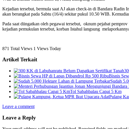
Kejadian tersebut, bermula saat AJ akan check-in di Bandara Radi
akan berangkat pada Sabtu (16/4) sekitar pukul 10.50 WIB. Kemudian
Pada saat diingatkan oleh pegawai tersebut, oknum pejabat pemprov te
kejadian pemukulan tersebut, korban Istahul langsung melaporkanny
871 Total Views
1 Views Today
Artikel Terkait
30
Bisnis Sew
Sudah 5.0
Tol Sabahbalau Capai 5 Km
Pulang Ka
Leave a comment
Leave a Reply
Your email address will not be published.
Required fields are marked