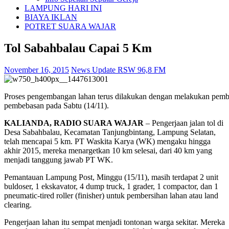
LAMPUNG HARI INI
BIAYA IKLAN
POTRET SUARA WAJAR
Tol Sabahbalau Capai 5 Km
November 16, 2015
News Update RSW 96,8 FM
Proses pengembangan lahan terus dilakukan dengan melakukan pembuk
pembebasan pada Sabtu (14/11).
KALIANDA, RADIO SUARA WAJAR
– Pengerjaan jalan tol di
Desa Sabahbalau, Kecamatan Tanjungbintang, Lampung Selatan,
telah mencapai 5 km. PT Waskita Karya (WK) mengaku hingga
akhir 2015, mereka menargetkan 10 km selesai, dari 40 km yang
menjadi tanggung jawab PT WK.
Pemantauan Lampung Post, Minggu (15/11), masih terdapat 2 unit
buldoser, 1 ekskavator, 4 dump truck, 1 grader, 1 compactor, dan 1
pneumatic-tired roller (finisher) untuk pembersihan lahan atau land
clearing.
Pengerjaan lahan itu sempat menjadi tontonan warga sekitar. Mereka