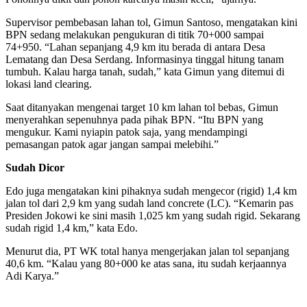
Supervisor pembebasan lahan tol, Gimun Santoso, mengatakan kini
BPN sedang melakukan pengukuran di titik 70+000 sampai
74+950. “Lahan sepanjang 4,9 km itu berada di antara Desa
Lematang dan Desa Serdang. Informasinya tinggal hitung tanam
tumbuh. Kalau harga tanah, sudah,” kata Gimun yang ditemui di
lokasi land clearing.
Saat ditanyakan mengenai target 10 km lahan tol bebas, Gimun
menyerahkan sepenuhnya pada pihak BPN. “Itu BPN yang
mengukur. Kami nyiapin patok saja, yang mendampingi
pemasangan patok agar jangan sampai melebihi.”
Sudah Dicor
Edo juga mengatakan kini pihaknya sudah mengecor (rigid) 1,4 km
jalan tol dari 2,9 km yang sudah land concrete (LC). “Kemarin pas
Presiden Jokowi ke sini masih 1,025 km yang sudah rigid. Sekarang
sudah rigid 1,4 km,” kata Edo.
Menurut dia, PT WK total hanya mengerjakan jalan tol sepanjang
40,6 km. “Kalau yang 80+000 ke atas sana, itu sudah kerjaannya
Adi Karya.”