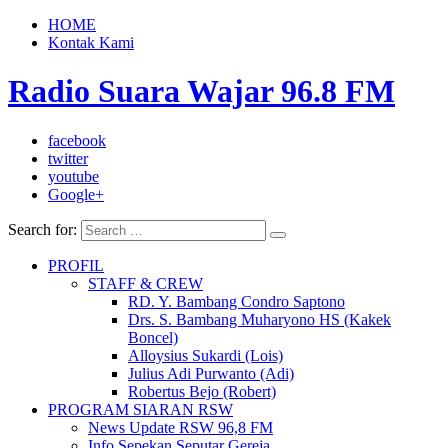
HOME
Kontak Kami
Radio Suara Wajar 96.8 FM
facebook
twitter
youtube
Google+
Search for:
PROFIL
STAFF & CREW
RD. Y. Bambang Condro Saptono
Drs. S. Bambang Muharyono HS (Kakek
Boncel)
Alloysius Sukardi (Lois)
Julius Adi Purwanto (Adi)
Robertus Bejo (Robert)
PROGRAM SIARAN RSW
News Update RSW 96,8 FM
Info Sepekan Seputar Gereja