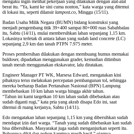
mengaku ingin melihat pekerjaan yang dilakukan dengan alat-alat
berat itu. “Ya, kami ke sini cuma nonton,” kata warga yang ditemui
di lokasi itu, seperti dilansir
lampost.co
, Minggu (15/11).
Badan Usaha Milik Negara (BUMN) bidang konstruksi yang
menjadi pengembang titik 39+400 sampai 80+000 ruas Sabahbalau
itu, Sabtu (14/11), mulai membersihkan lahan sepanjang 1,15 km.
Lokasinya terletak di antara lahan yang sudah land concrete (LC)
sepanjang 2,9 km dan tanah PTPN 7.975 meter.
Proses pembersihan dilakukan dengan membuang humus memakai
buldoser, dipadatkan menggunakan grader, kemudian ditimbun
tanah merah menggunakan ekskavator, lalu diratakan.
Engineer Manager PT WK, Marsesa Edward, mengatakan kini
pihaknya terus melakukan percepatan pembangunan tol, sehingga
mereka berharap Badan Pertanahan Nasional (BPN) Lampung
membebaskan 10 km lahan warga hingga akhir tahun.
“Tahun ini kami targetkan 10 km lahan sudah dibebaskan atau
sudah diganti rugi,” kata pria yang akrab disapa Edo ini, saat
ditemui di ruang kerjanya, Sabtu (14/11).
Edo mengatakan lahan sepanjang 1,15 km yang dibersihkan sudah
mendapat izin dari warga. “Tanah yang sudah dibebaskan kan sudah
bisa dibersihkan. Masyarakat juga sudah menganjurkan seperti itu.
Pohonnya dikit dan pohon karetnya masih kecil,” ujarnya.