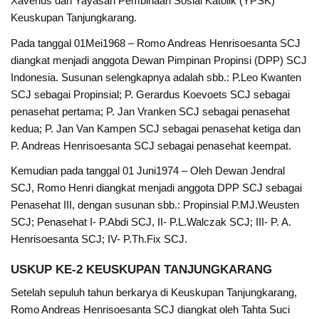
Xaverius dan Yayasan Pembinaan Sosial Katolik (YPSK)
Keuskupan Tanjungkarang.
Pada tanggal 01Mei1968 – Romo Andreas Henrisoesanta SCJ
diangkat menjadi anggota Dewan Pimpinan Propinsi (DPP) SCJ
Indonesia. Susunan selengkapnya adalah sbb.: P.Leo Kwanten
SCJ sebagai Propinsial; P. Gerardus Koevoets SCJ sebagai
penasehat pertama; P. Jan Vranken SCJ sebagai penasehat
kedua; P. Jan Van Kampen SCJ sebagai penasehat ketiga dan
P. Andreas Henrisoesanta SCJ sebagai penasehat keempat.
Kemudian pada tanggal 01 Juni1974 – Oleh Dewan Jendral
SCJ, Romo Henri diangkat menjadi anggota DPP SCJ sebagai
Penasehat III, dengan susunan sbb.: Propinsial P.MJ.Weusten
SCJ; Penasehat I- P.Abdi SCJ, II- P.L.Walczak SCJ; III- P. A.
Henrisoesanta SCJ; IV- P.Th.Fix SCJ.
USKUP KE-2 KEUSKUPAN TANJUNGKARANG
Setelah sepuluh tahun berkarya di Keuskupan Tanjungkarang,
Romo Andreas Henrisoesanta SCJ diangkat oleh Tahta Suci