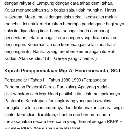
dengan rakyat di Lampung dengan cara tahap demi tahap.
Kalau menancapkan salib begitu saja, tidak mungkin! Harus
bijaksana. Maka, mulai dengan tipis sekali, kemudian makin
menebal. Ini untuk meluruskan beberapa pandangan : bagi saya
salib itu dipandang tidak hanya sebagai tanda (lambang)
penderitaan, tetapi sebagai kemenangan yang dicapai dalam
perjuangan. Keberhasilan dan kemenangan selalu ada hasil
perjuangan itu. Nanti….yang memberi kemenangan itu Roh
Kudus, Allah sendiri.” (lih. ”Gereja yang Dinamis”)
Kiprah Penggembalaan Mgr A. Henrisoesanta, SCJ
Perpasgelar I Tahap I – Tahun 1980-1990 (Perpasgelar:
Pertemuan Pastoral Gereja Partikular). Apa yang sudah
dilaksanakan oleh Mgr Henri pastilah kita tidak melupakannya.
Pastoral di Keuskupan Tanjungkarang yang pada awalnya
mengikuti selera para imamnya dan dilaksanakan secara single
fighter kemudian diarahkan, dituntun dan bersama-sama
melaksanakan secara terencana yang dikenal dengan RKPK –
RKPP – RKPS (Rencana Kerja Pastoral