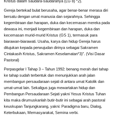
Kristus dalam saudara-saudaranya (LG 8) *2).
Gereja bertekad bulat berusaha, agar benar-benar merasa diri
bersatu dengan umat manusia dan sejarahnya. Sehingga
kegembiraan dan harapan, duka dan kecemasan mereka pada
dewasa ini, menjadi kegembiraan dan harapan, duka dan
kecemasan murid-murid Kristus (GS 1), termasuk para
biarawan-biarawati. Usaha, karya dan hidup Gereja harus
ditujukan kepada perwujudan dirinya sebagai Sakramen
Cintakasih Kristus, Sakramen Keselamatan*3)”. (Visi Dasar
Pastoral)
Perpasgelar I Tahap 3 – Tahun 1992: benang merah dari tahap
ke tahap sudah terbentuk dan menunjukkan arah jalan
membangun persaudaraan sejati di antara umat Katolik dan
umat-umat lain. Sekaligus juga mewartakan hidup dan
Pembangun Persaudaraan Sejati yakni Yesus Kristus Tuhan
kita maka dirumuskanlah butir-butir ini sebagai arah pastoral
keuskupan Tanjungkarang, yakni: Paradigma baru, Dialog,
Keterbukaan, Memasyarakat, Semina verbi.