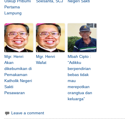
Uskup Pribumi
Soesanta, SCJ
Negeri Sakti
Pertama
Lampung
Mgr. Henri
Mgr. Henri
Mbah Cipto :
Akan
Wafat
“Adikku
dikebumikan di
berpendirian
Pemakaman
bebas tidak
Katholik Negeri
mau
Sakti
merepotkan
Pesawaran
orangtua dan
keluarga”
Leave a comment