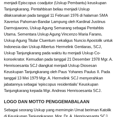
menjadi Episcopus coadjutor (Uskup Pembantu) keuskupan
Tanjungkarang. Pentahbisan beliau menjadi Uskup
dilaksanakan pada tanggal 11 Februari 1976 di halaman SMA
Xaverius Pahoman-Bandar Lampung oleh Kardinal Justinus
Darmojuwono, Uskup Agung Semarang sebagai Pentahbis
Utama. Sementara Uskup Agung Vincenzo Maria Farano,
Uskup Agung Titular Cluentum sekaligus Nuncio Apostolik untuk
Indonesia dan Uskup Albertus Hermelink Gentiaras, SCJ,
Uskup Tanjungkarang pada waktu itu menjadi Uskup Co-
konsekrator. Kemudian pada tanggal 21 Desember 1978 Mgr. A.
Henrisoesanta SCJ diangkat menjadi Uskup Diosesan
Keuskupan Tanjungkarang oleh Paus Yohanes Paulus II. Pada
tanggal 13 Mei 1979 Mgr. A. Hermelink SCJ menyerahkan
jabatannya sebagai ‘episcopus residentialis’ Keuskupan
Tanjungkarang kepada Mgr. Andreas Henrisoesanta SCJ.
LOGO DAN MOTTO PENGGEMABALAAN
Sebagai seorang Uskup yang memimpin Umat beriman Katolik
di Keuskupan Tanjungkarang, Mgr. Dr. A. Henrisoesanta SCJ