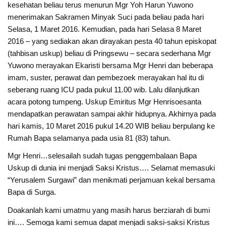
kesehatan beliau terus menurun Mgr Yoh Harun Yuwono
menerimakan Sakramen Minyak Suci pada beliau pada hari
Selasa, 1 Maret 2016. Kemudian, pada hari Selasa 8 Maret
2016 – yang sediakan akan dirayakan pesta 40 tahun episkopat
(tahbisan uskup) beliau di Pringsewu – secara sederhana Mgr
Yuwono merayakan Ekaristi bersama Mgr Henri dan beberapa
imam, suster, perawat dan pembezoek merayakan hal itu di
seberang ruang ICU pada pukul 11.00 wib. Lalu dilanjutkan
acara potong tumpeng. Uskup Emiritus Mgr Henrisoesanta
mendapatkan perawatan sampai akhir hidupnya. Akhirnya pada
hari kamis, 10 Maret 2016 pukul 14.20 WIB beliau berpulang ke
Rumah Bapa selamanya pada usia 81 (83) tahun.
Mgr Henri…selesailah sudah tugas penggembalaan Bapa
Uskup di dunia ini menjadi Saksi Kristus…. Selamat memasuki
“Yerusalem Surgawi” dan menikmati perjamuan kekal bersama
Bapa di Surga.
Doakanlah kami umatmu yang masih harus berziarah di bumi
ini…. Semoga kami semua dapat menjadi saksi-saksi Kristus