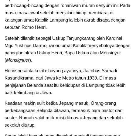
berbincang-bincang dengan rohaniwan murah senyum ini. Pada
masa-masa awal setelah menjalani hidup membiara, di
kalangan umat Katolik Lampung ia lebih akrab disapa dengan
sebutan Romo Henri.
Setelah dilantik sebagai Uskup Tanjungkarang oleh Kardinal
Mgr. Yustinus Darmojuwono umat Katolik menyebutnya dengan
panggilan akrab Uskup Henri, Bapa Uskup atau Monsinyur
(
Monsignuer
).
Henrisoesanta kecil diboyong ayahnya, Jacobus Samadi
Kasandikrama, dari Jawa ke Metro tahun 1939. Di masa
penjajahan Belanda saat itu kehidupan di Lampung tidak lebih
baik ketimbang di Jawa.
Keadaan makin sulit ketika Jepang masuk. Orang-orang
berkebangsaan Belanda ditawan, termasuk para pastor dan
suster. Rumah sakit milik misi dikuasai Jepang dan sekolah-
sekolah ditutup.
Kaum lelaki banyak yang diangkut menjadi tenaga romusa.