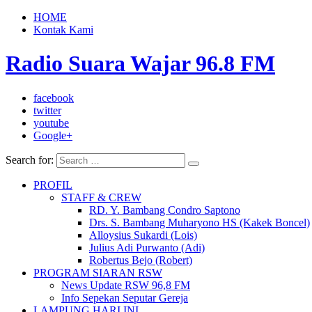
HOME
Kontak Kami
Radio Suara Wajar 96.8 FM
facebook
twitter
youtube
Google+
Search for:
PROFIL
STAFF & CREW
RD. Y. Bambang Condro Saptono
Drs. S. Bambang Muharyono HS (Kakek Boncel)
Alloysius Sukardi (Lois)
Julius Adi Purwanto (Adi)
Robertus Bejo (Robert)
PROGRAM SIARAN RSW
News Update RSW 96,8 FM
Info Sepekan Seputar Gereja
LAMPUNG HARI INI