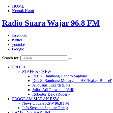
HOME
Kontak Kami
Radio Suara Wajar 96.8 FM
facebook
twitter
youtube
Google+
Search for:
PROFIL
STAFF & CREW
RD. Y. Bambang Condro Saptono
Drs. S. Bambang Muharyono HS (Kakek Boncel)
Alloysius Sukardi (Lois)
Julius Adi Purwanto (Adi)
Robertus Bejo (Robert)
PROGRAM SIARAN RSW
News Update RSW 96,8 FM
Info Sepekan Seputar Gereja
LAMPUNG HARI INI