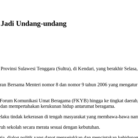
 Jadi Undang-undang
Provinsi Sulawesi Tenggara (Sultra), di Kendari, yang berakhir Selasa
turan Bersama Menteri nomor 8 dan nomor 9 tahun 2006 yang mengatur
Forum Komunikasi Umat Beragama (FKYB) hingga ke tingkat daerah, s
 dan mempertahakan kerukunan hidup antarumat beragama.
pelaku tindak kekerasan di tengah masyarakat yang membawa-bawa na
uh sekolah secara merata sesuai dengan kebutuhan.
aria, dialog politik yang dapat menyejukkan dan menciptakan kehidup