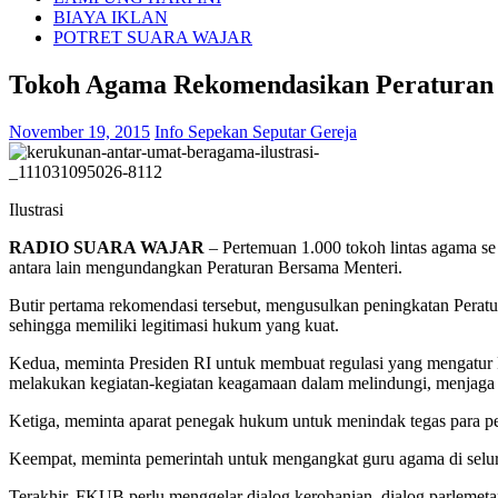
BIAYA IKLAN
POTRET SUARA WAJAR
Tokoh Agama Rekomendasikan Peraturan
November 19, 2015
Info Sepekan Seputar Gereja
Ilustrasi
RADIO SUARA WAJAR
– Pertemuan 1.000 tokoh lintas agama se 
antara lain mengundangkan Peraturan Bersama Menteri.
Butir pertama rekomendasi tersebut, mengusulkan peningkatan Pera
sehingga memiliki legitimasi hukum yang kuat.
Kedua, meminta Presiden RI untuk membuat regulasi yang mengatur 
melakukan kegiatan-kegiatan keagamaan dalam melindungi, menjaga
Ketiga, meminta aparat penegak hukum untuk menindak tegas para 
Keempat, meminta pemerintah untuk mengangkat guru agama di selur
Terakhir, FKUB perlu menggelar dialog kerohanian, dialog parlemet