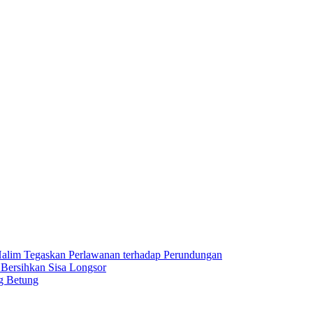
lim Tegaskan Perlawanan terhadap Perundungan
 Bersihkan Sisa Longsor
g Betung