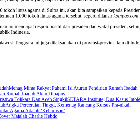
 tokoh lintas agama di Sultra ini, akan kita sampaikan kepada Preside
uan 1.000 tokoh lintas agama tersebut, seperti dilansir
kompas.com
an ini mendapat respon positif dari presiden dan wakil presiden, seh
blik Indinesia.
lawesi Tenggara ini juga dilaksanakan di provinsi-provinsi lain di Indo
Menag Minta Rakyat Pahami Isi Aturan Pendirian Rumah Ibadah
rian Rumah Ibadah Akan Dihapus
SETARA Institute; Dua Kasus Intoler
Angka Perceraian Tinggi, Kemenag Rancang Kursus Pra-nikah
 antar Agama Adalah ‘Keharusan’
 Cover Majalah Charlie Hebdo