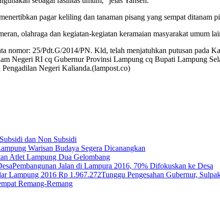
igunakan sebagai fasilitas umum,” jelas Yansen.
menertibkan pagar keliling dan tanaman pisang yang sempat ditanam p
pameran, olahraga dan kegiatan-kegiatan keramaian masyarakat umum la
ata nomor: 25/Pdt.G/2014/PN. Kld, telah menjatuhkan putusan pada K
alam Negeri RI cq Gubernur Provinsi Lampung cq Bupati Lampung Selat
ak Pengadilan Negeri Kalianda.(lampost.co)
 Subsidi dan Non Subsidi
Lampung Warisan Budaya Segera Dicanangkan
tan Atlet Lampung Dua Gelombang
Pembangunan Jalan di Lampura 2016, 70% Difokuskan ke Desa
Tunggu Pengesahan Gubernur, Sulp
Tempat Remang-Remang