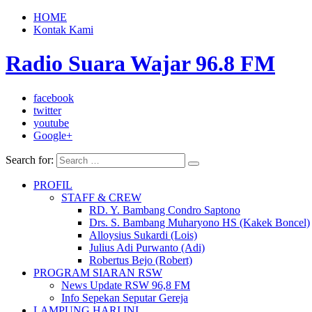
HOME
Kontak Kami
Radio Suara Wajar 96.8 FM
facebook
twitter
youtube
Google+
Search for:
PROFIL
STAFF & CREW
RD. Y. Bambang Condro Saptono
Drs. S. Bambang Muharyono HS (Kakek Boncel)
Alloysius Sukardi (Lois)
Julius Adi Purwanto (Adi)
Robertus Bejo (Robert)
PROGRAM SIARAN RSW
News Update RSW 96,8 FM
Info Sepekan Seputar Gereja
LAMPUNG HARI INI