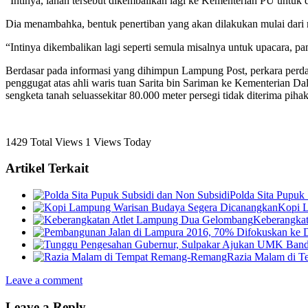
“Intinya, lahan tersebut dikembalikan lagi ke Kementerian PU untuk d
Dia menambahka, bentuk penertiban yang akan dilakukan mulai dari 
“Intinya dikembalikan lagi seperti semula misalnya untuk upacara, 
Berdasar pada informasi yang dihimpun Lampung Post, perkara perd
penggugat atas ahli waris tuan Sarita bin Sariman ke Kementerian D
sengketa tanah seluassekitar 80.000 meter persegi tidak diterima pih
1429 Total Views
1 Views Today
Artikel Terkait
Polda Sita Pupuk
Kopi 
Keberangka
Razia Malam di 
Leave a comment
Leave a Reply