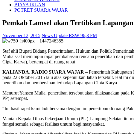
BIAYA IKLAN
POTRET SUARA WAJAR
Pemkab Lamsel akan Tertibkan Lapangan
November 12, 2015
News Update RSW 96,8 FM
Staf ahli Bupati Bidang Pemerintahan, Hukum dan Politik Pemerin
Mulia saat memimpin rapat pembahasan rencana penertiban dan pemb
Cipta Karya), bertempat di ruang rapat
KALIANDA, RADIO SUARA WAJAR
– Pemerintah Kabupaten L
pada 22 Oktober 2015 lalu atas kepemilikan lahan tersebut. Hal ini
penertiban dan pembersihan terhadap Lapangan Cipta Karya.
Menurut Yansen Mulia, penertiban tersebut akan dilaksanakan pada 
PP) setempat.
“Ini hasil rapat kami tadi bersama dengan tim penertiban di ruang Pa
Mantan Kepala Dinas Pekerjaan Umum (PU) Lampung Selatan itu menj
fungsi semula sebagai fasilitas umum bagi masyarakat.