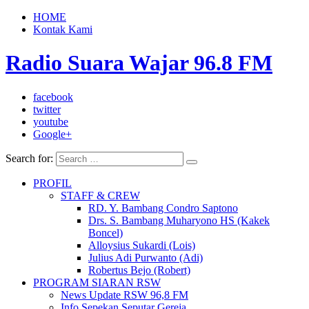
HOME
Kontak Kami
Radio Suara Wajar 96.8 FM
facebook
twitter
youtube
Google+
Search for:
PROFIL
STAFF & CREW
RD. Y. Bambang Condro Saptono
Drs. S. Bambang Muharyono HS (Kakek
Boncel)
Alloysius Sukardi (Lois)
Julius Adi Purwanto (Adi)
Robertus Bejo (Robert)
PROGRAM SIARAN RSW
News Update RSW 96,8 FM
Info Sepekan Seputar Gereja