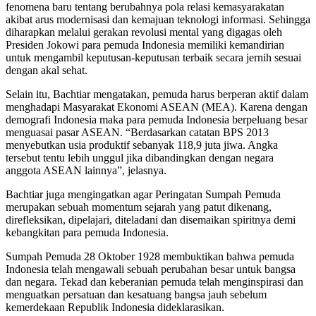
fenomena baru tentang berubahnya pola relasi kemasyarakatan
akibat arus modernisasi dan kemajuan teknologi informasi. Sehingga
diharapkan melalui gerakan revolusi mental yang digagas oleh
Presiden Jokowi para pemuda Indonesia memiliki kemandirian
untuk mengambil keputusan-keputusan terbaik secara jernih sesuai
dengan akal sehat.
Selain itu, Bachtiar mengatakan, pemuda harus berperan aktif dalam
menghadapi Masyarakat Ekonomi ASEAN (MEA). Karena dengan
demografi Indonesia maka para pemuda Indonesia berpeluang besar
menguasai pasar ASEAN. “Berdasarkan catatan BPS 2013
menyebutkan usia produktif sebanyak 118,9 juta jiwa. Angka
tersebut tentu lebih unggul jika dibandingkan dengan negara
anggota ASEAN lainnya”, jelasnya.
Bachtiar juga mengingatkan agar Peringatan Sumpah Pemuda
merupakan sebuah momentum sejarah yang patut dikenang,
direfleksikan, dipelajari, diteladani dan disemaikan spiritnya demi
kebangkitan para pemuda Indonesia.
Sumpah Pemuda 28 Oktober 1928 membuktikan bahwa pemuda
Indonesia telah mengawali sebuah perubahan besar untuk bangsa
dan negara. Tekad dan keberanian pemuda telah menginspirasi dan
menguatkan persatuan dan kesatuang bangsa jauh sebelum
kemerdekaan Republik Indonesia dideklarasikan.