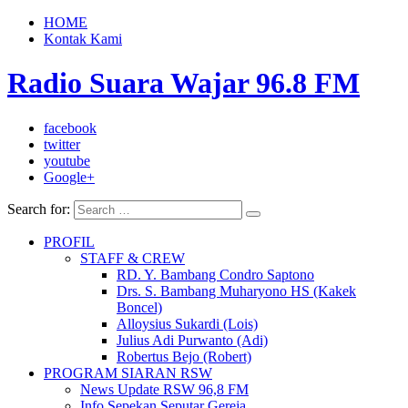
HOME
Kontak Kami
Radio Suara Wajar 96.8 FM
facebook
twitter
youtube
Google+
Search for:
PROFIL
STAFF & CREW
RD. Y. Bambang Condro Saptono
Drs. S. Bambang Muharyono HS (Kakek
Boncel)
Alloysius Sukardi (Lois)
Julius Adi Purwanto (Adi)
Robertus Bejo (Robert)
PROGRAM SIARAN RSW
News Update RSW 96,8 FM
Info Sepekan Seputar Gereja