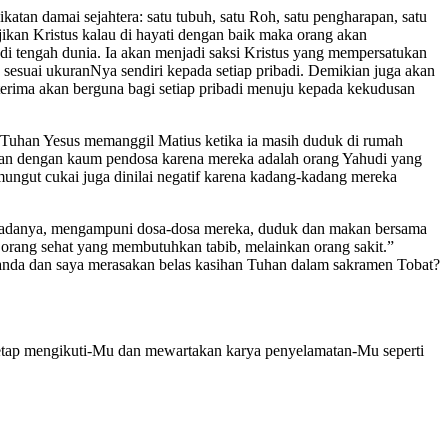
atan damai sejahtera: satu tubuh, satu Roh, satu pengharapan, satu
jikan Kristus kalau di hayati dengan baik maka orang akan
i tengah dunia. Ia akan menjadi saksi Kristus yang mempersatukan
sesuai ukuranNya sendiri kepada setiap pribadi. Demikian juga akan
iterima akan berguna bagi setiap pribadi menuju kepada kekudusan
 Tuhan Yesus memanggil Matius ketika ia masih duduk di rumah
akan dengan kaum pendosa karena mereka adalah orang Yahudi yang
ungut cukai juga dinilai negatif karena kadang-kadang mereka
apa adanya, mengampuni dosa-dosa mereka, duduk dan makan bersama
orang sehat yang membutuhkan tabib, melainkan orang sakit.”
anda dan saya merasakan belas kasihan Tuhan dalam sakramen Tobat?
etap mengikuti-Mu dan mewartakan karya penyelamatan-Mu seperti