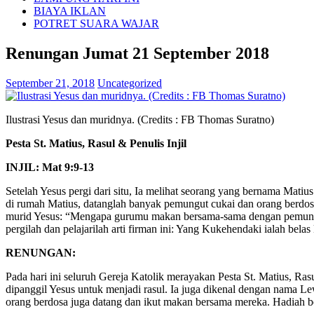
BIAYA IKLAN
POTRET SUARA WAJAR
Renungan Jumat 21 September 2018
September 21, 2018
Uncategorized
Ilustrasi Yesus dan muridnya. (Credits : FB Thomas Suratno)
Pesta St. Matius, Rasul & Penulis Injil
INJIL: Mat 9:9-13
Setelah Yesus pergi dari situ, Ia melihat seorang yang bernama Mati
di rumah Matius, datanglah banyak pemungut cukai dan orang berdos
murid Yesus: “Mengapa gurumu makan bersama-sama dengan pemungut 
pergilah dan pelajarilah arti firman ini: Yang Kukehendaki ialah b
RENUNGAN:
Pada hari ini seluruh Gereja Katolik merayakan Pesta St. Matius, Ras
dipanggil Yesus untuk menjadi rasul. Ia juga dikenal dengan nama L
orang berdosa juga datang dan ikut makan bersama mereka. Hadiah bes