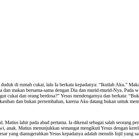
us duduk di rumah cukai, lalu Ia berkata kepadanya: “Ikutlah Aku.” Ma
a dan makan bersama-sama dengan Dia dan murid-murid-Nya. Pada waktu
cukai dan orang berdosa?” Yesus mendengarnya dan berkata: “Bukan o
elas kasihan dan bukan persembahan, karena Aku datang bukan untuk mem
ul. Matius lahir pada abad pertama. Ia dikenal sebagai salah seorang 
ewi, anak. Matius menunjukkan semangat mengikuti Yesus dengan kerel
ar yang dianugerahkan Yesus kepadanya adalah menulis Injil yang saat i