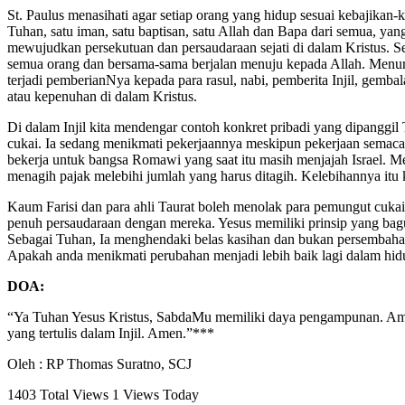
St. Paulus menasihati agar setiap orang yang hidup sesuai kebajikan
Tuhan, satu iman, satu baptisan, satu Allah dan Bapa dari semua, ya
mewujudkan persekutuan dan persaudaraan sejati di dalam Kristus. 
semua orang dan bersama-sama berjalan menuju kepada Allah. Menurut
terjadi pemberianNya kepada para rasul, nabi, pemberita Injil, gemb
atau kepenuhan di dalam Kristus.
Di dalam Injil kita mendengar contoh konkret pribadi yang dipangg
cukai. Ia sedang menikmati pekerjaannya meskipun pekerjaan semac
bekerja untuk bangsa Romawi yang saat itu masih menjajah Israel. M
menagih pajak melebihi jumlah yang harus ditagih. Kelebihannya itu 
Kaum Farisi dan para ahli Taurat boleh menolak para pemungut cuka
penuh persaudaraan dengan mereka. Yesus memiliki prinsip yang bag
Sebagai Tuhan, Ia menghendaki belas kasihan dan bukan persembaha
Apakah anda menikmati perubahan menjadi lebih baik lagi dalam hi
DOA:
“Ya Tuhan Yesus Kristus, SabdaMu memiliki daya pengampunan. Ampu
yang tertulis dalam Injil. Amen.”***
Oleh : RP Thomas Suratno, SCJ
1403 Total Views
1 Views Today