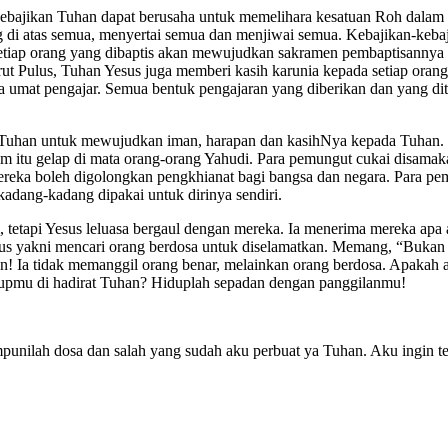
-kebajikan Tuhan dapat berusaha untuk memelihara kesatuan Roh dalam ik
ng di atas semua, menyertai semua dan menjiwai semua. Kebajikan-keba
Setiap orang yang dibaptis akan mewujudkan sakramen pembaptisannya d
 Pulus, Tuhan Yesus juga memberi kasih karunia kepada setiap orang 
ala umat pengajar. Semua bentuk pengajaran yang diberikan dan yang d
il Tuhan untuk mewujudkan iman, harapan dan kasihNya kepada Tuhan.
am itu gelap di mata orang-orang Yahudi. Para pemungut cukai disam
ereka boleh digolongkan pengkhianat bagi bangsa dan negara. Para pem
kadang-kadang dipakai untuk dirinya sendiri.
i, tetapi Yesus leluasa bergaul dengan mereka. Ia menerima mereka 
us yakni mencari orang berdosa untuk diselamatkan. Memang, “Bukan 
n! Ia tidak memanggil orang benar, melainkan orang berdosa. Apakah 
dupmu di hadirat Tuhan? Hiduplah sepadan dengan panggilanmu!
nilah dosa dan salah yang sudah aku perbuat ya Tuhan. Aku ingin t