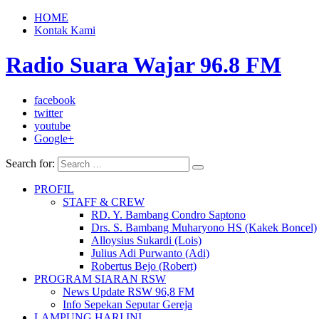
HOME
Kontak Kami
Radio Suara Wajar 96.8 FM
facebook
twitter
youtube
Google+
Search for:
PROFIL
STAFF & CREW
RD. Y. Bambang Condro Saptono
Drs. S. Bambang Muharyono HS (Kakek Boncel)
Alloysius Sukardi (Lois)
Julius Adi Purwanto (Adi)
Robertus Bejo (Robert)
PROGRAM SIARAN RSW
News Update RSW 96,8 FM
Info Sepekan Seputar Gereja
LAMPUNG HARI INI