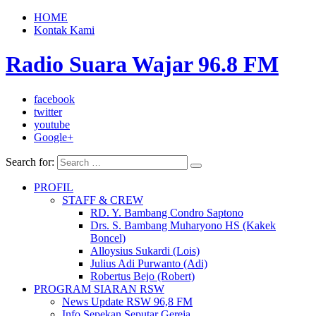
HOME
Kontak Kami
Radio Suara Wajar 96.8 FM
facebook
twitter
youtube
Google+
Search for:
PROFIL
STAFF & CREW
RD. Y. Bambang Condro Saptono
Drs. S. Bambang Muharyono HS (Kakek
Boncel)
Alloysius Sukardi (Lois)
Julius Adi Purwanto (Adi)
Robertus Bejo (Robert)
PROGRAM SIARAN RSW
News Update RSW 96,8 FM
Info Sepekan Seputar Gereja