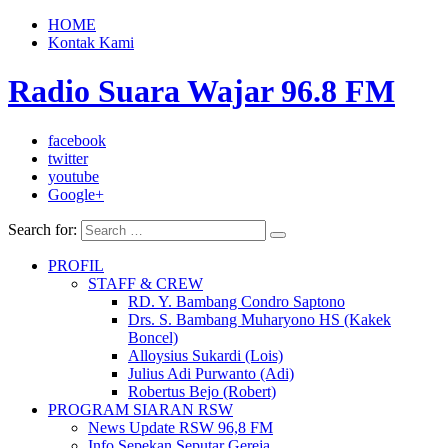
HOME
Kontak Kami
Radio Suara Wajar 96.8 FM
facebook
twitter
youtube
Google+
Search for:
PROFIL
STAFF & CREW
RD. Y. Bambang Condro Saptono
Drs. S. Bambang Muharyono HS (Kakek
Boncel)
Alloysius Sukardi (Lois)
Julius Adi Purwanto (Adi)
Robertus Bejo (Robert)
PROGRAM SIARAN RSW
News Update RSW 96,8 FM
Info Sepekan Seputar Gereja