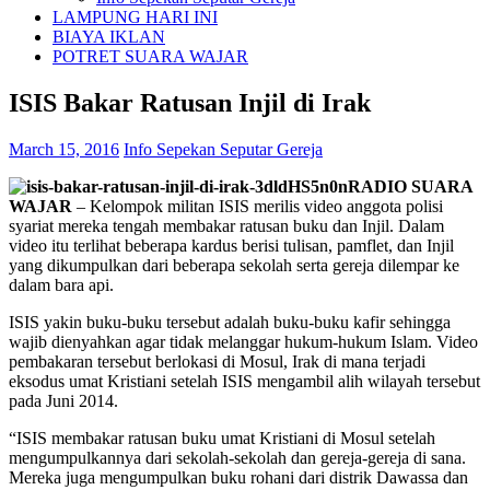
LAMPUNG HARI INI
BIAYA IKLAN
POTRET SUARA WAJAR
ISIS Bakar Ratusan Injil di Irak
March 15, 2016
Info Sepekan Seputar Gereja
RADIO SUARA
WAJAR
– Kelompok militan ISIS merilis video anggota polisi
syariat mereka tengah membakar ratusan buku dan Injil. Dalam
video itu terlihat beberapa kardus berisi tulisan, pamflet, dan Injil
yang dikumpulkan dari beberapa sekolah serta gereja dilempar ke
dalam bara api.
ISIS yakin buku-buku tersebut adalah buku-buku kafir sehingga
wajib dienyahkan agar tidak melanggar hukum-hukum Islam. Video
pembakaran tersebut berlokasi di Mosul, Irak di mana terjadi
eksodus umat Kristiani setelah ISIS mengambil alih wilayah tersebut
pada Juni 2014.
“ISIS membakar ratusan buku umat Kristiani di Mosul setelah
mengumpulkannya dari sekolah-sekolah dan gereja-gereja di sana.
Mereka juga mengumpulkan buku rohani dari distrik Dawassa dan