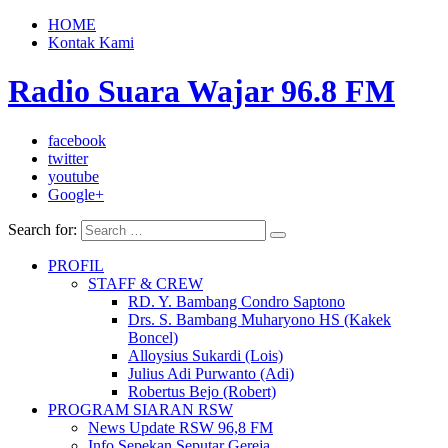
HOME
Kontak Kami
Radio Suara Wajar 96.8 FM
facebook
twitter
youtube
Google+
Search for:
PROFIL
STAFF & CREW
RD. Y. Bambang Condro Saptono
Drs. S. Bambang Muharyono HS (Kakek
Boncel)
Alloysius Sukardi (Lois)
Julius Adi Purwanto (Adi)
Robertus Bejo (Robert)
PROGRAM SIARAN RSW
News Update RSW 96,8 FM
Info Sepekan Seputar Gereja