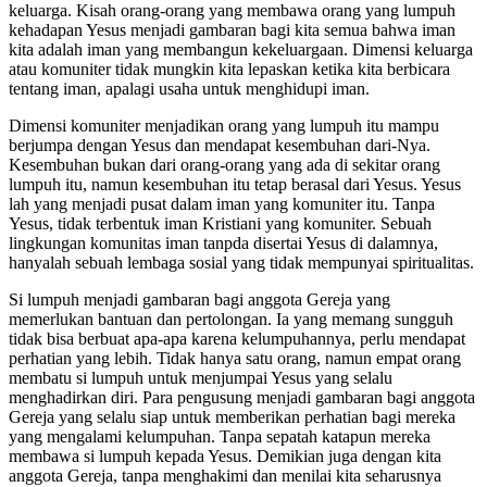
keluarga. Kisah orang-orang yang membawa orang yang lumpuh
kehadapan Yesus menjadi gambaran bagi kita semua bahwa iman
kita adalah iman yang membangun kekeluargaan. Dimensi keluarga
atau komuniter tidak mungkin kita lepaskan ketika kita berbicara
tentang iman, apalagi usaha untuk menghidupi iman.
Dimensi komuniter menjadikan orang yang lumpuh itu mampu
berjumpa dengan Yesus dan mendapat kesembuhan dari-Nya.
Kesembuhan bukan dari orang-orang yang ada di sekitar orang
lumpuh itu, namun kesembuhan itu tetap berasal dari Yesus. Yesus
lah yang menjadi pusat dalam iman yang komuniter itu. Tanpa
Yesus, tidak terbentuk iman Kristiani yang komuniter. Sebuah
lingkungan komunitas iman tanpda disertai Yesus di dalamnya,
hanyalah sebuah lembaga sosial yang tidak mempunyai spiritualitas.
Si lumpuh menjadi gambaran bagi anggota Gereja yang
memerlukan bantuan dan pertolongan. Ia yang memang sungguh
tidak bisa berbuat apa-apa karena kelumpuhannya, perlu mendapat
perhatian yang lebih. Tidak hanya satu orang, namun empat orang
membatu si lumpuh untuk menjumpai Yesus yang selalu
menghadirkan diri. Para pengusung menjadi gambaran bagi anggota
Gereja yang selalu siap untuk memberikan perhatian bagi mereka
yang mengalami kelumpuhan. Tanpa sepatah katapun mereka
membawa si lumpuh kepada Yesus. Demikian juga dengan kita
anggota Gereja, tanpa menghakimi dan menilai kita seharusnya