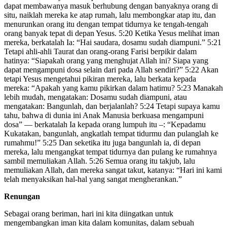
dapat membawanya masuk berhubung dengan banyaknya orang di
situ, naiklah mereka ke atap rumah, lalu membongkar atap itu, dan
menurunkan orang itu dengan tempat tidurnya ke tengah-tengah
orang banyak tepat di depan Yesus. 5:20 Ketika Yesus melihat iman
mereka, berkatalah Ia: “Hai saudara, dosamu sudah diampuni.” 5:21
Tetapi ahli-ahli Taurat dan orang-orang Farisi berpikir dalam
hatinya: “Siapakah orang yang menghujat Allah ini? Siapa yang
dapat mengampuni dosa selain dari pada Allah sendiri?” 5:22 Akan
tetapi Yesus mengetahui pikiran mereka, lalu berkata kepada
mereka: “Apakah yang kamu pikirkan dalam hatimu? 5:23 Manakah
lebih mudah, mengatakan: Dosamu sudah diampuni, atau
mengatakan: Bangunlah, dan berjalanlah? 5:24 Tetapi supaya kamu
tahu, bahwa di dunia ini Anak Manusia berkuasa mengampuni
dosa” — berkatalah Ia kepada orang lumpuh itu –: “Kepadamu
Kukatakan, bangunlah, angkatlah tempat tidurmu dan pulanglah ke
rumahmu!” 5:25 Dan seketika itu juga bangunlah ia, di depan
mereka, lalu mengangkat tempat tidurnya dan pulang ke rumahnya
sambil memuliakan Allah. 5:26 Semua orang itu takjub, lalu
memuliakan Allah, dan mereka sangat takut, katanya: “Hari ini kami
telah menyaksikan hal-hal yang sangat mengherankan.”
Renungan
Sebagai orang beriman, hari ini kita diingatkan untuk
mengembangkan iman kita dalam komunitas, dalam sebuah