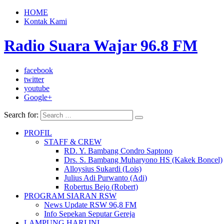
HOME
Kontak Kami
Radio Suara Wajar 96.8 FM
facebook
twitter
youtube
Google+
Search for:
PROFIL
STAFF & CREW
RD. Y. Bambang Condro Saptono
Drs. S. Bambang Muharyono HS (Kakek Boncel)
Alloysius Sukardi (Lois)
Julius Adi Purwanto (Adi)
Robertus Bejo (Robert)
PROGRAM SIARAN RSW
News Update RSW 96,8 FM
Info Sepekan Seputar Gereja
LAMPUNG HARI INI