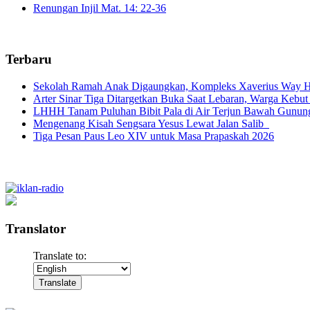
Renungan Injil Mat. 14: 22-36
Terbaru
Sekolah Ramah Anak Digaungkan, Kompleks Xaverius Way Ha
Arter Sinar Tiga Ditargetkan Buka Saat Lebaran, Warga Kebut
LHHH Tanam Puluhan Bibit Pala di Air Terjun Bawah Gunun
Mengenang Kisah Sengsara Yesus Lewat Jalan Salib
Tiga Pesan Paus Leo XIV untuk Masa Prapaskah 2026
Translator
Translate to: