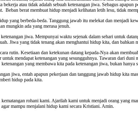
bekerja atau tidak adalah sebuah ketenangan jiwa. Sebagus apapun peke
t. Beban berat membuat hidup menjadi kelihatan letih lesu, tidak me
idup yang berbeda-beda. Tanggung jawab itu melekat dan menjadi kew
 dan mungkin ada yang merasa jenuh.
t ketenangan jiwa. Mempunyai waktu sejenak dalam sehari untuk data
uah. Jiwa yang tidak tenang akan menghantui hidup kita, dan bahkan m
cara rutin. Kesetiaan dan ketekunan datang kepada-Nya akan membuah
ur untuk mendapat ketenangan yang sesungguhnya. Tawaran dari duni 
 ketenangan yang membawa kita pada ketenangan jiwa, bukan hanya se
ngan jiwa, entah apapun pekerjaan dan tanggung jawab hidup kita 
beri hidup pada kita.
kematangan rohani kami. Ajarilah kami untuk menjadi orang yang ma
i agar mampu menjalani hidup kami secara Kristiani. Amin.