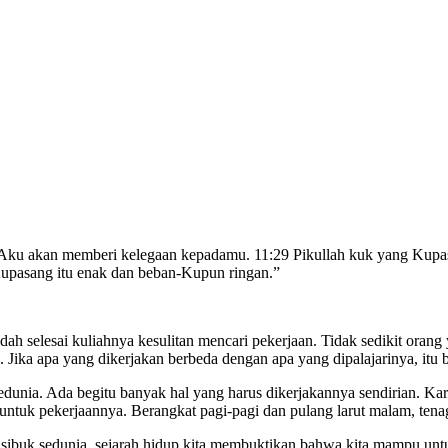
, Aku akan memberi kelegaan kepadamu. 11:29 Pikullah kuk yang Kupa
upasang itu enak dan beban-Kupun ringan.”
sudah selesai kuliahnya kesulitan mencari pekerjaan. Tidak sedikit o
 Jika apa yang dikerjakan berbeda dengan apa yang dipalajarinya, itu 
dunia. Ada begitu banyak hal yang harus dikerjakannya sendirian. Kare
untuk pekerjaannya. Berangkat pagi-pagi dan pulang larut malam, tena
buk sedunia, sejarah hidup kita membuktikan bahwa kita mampu untuk m