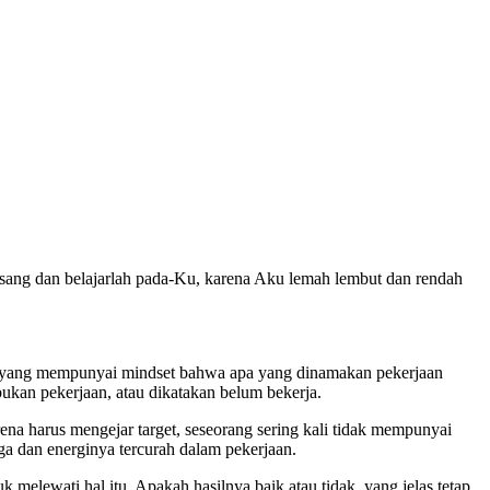
sang dan belajarlah pada-Ku, karena Aku lemah lembut dan rendah
rang yang mempunyai mindset bahwa apa yang dinamakan pekerjaan
bukan pekerjaan, atau dikatakan belum bekerja.
na harus mengejar target, seseorang sering kali tidak mempunyai
ga dan energinya tercurah dalam pekerjaan.
elewati hal itu. Apakah hasilnya baik atau tidak, yang jelas tetap