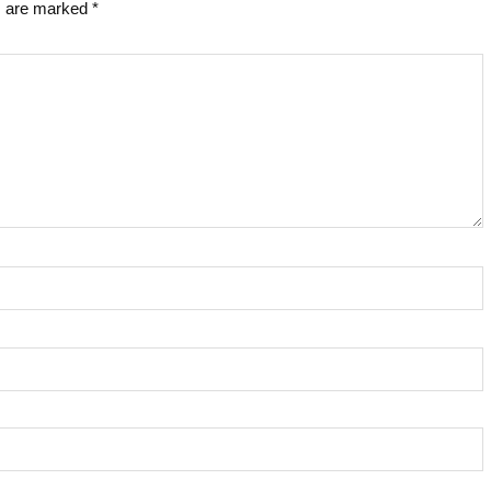
s are marked
*