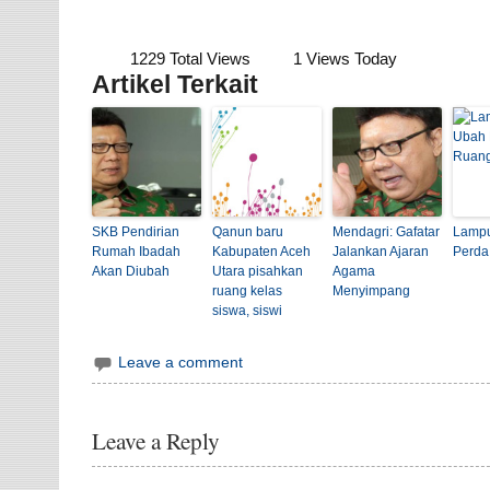
1229 Total Views
1 Views Today
Artikel Terkait
SKB Pendirian
Qanun baru
Mendagri: Gafatar
Lamp
Rumah Ibadah
Kabupaten Aceh
Jalankan Ajaran
Perda
Akan Diubah
Utara pisahkan
Agama
ruang kelas
Menyimpang
siswa, siswi
Leave a comment
Leave a Reply