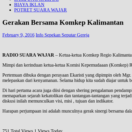
BIAYA IKLAN
POTRET SUARA WAJAR
Gerakan Bersama Komkep Kalimantan
February 9, 2016
Info Sepekan Seputar Gereja
RADIO SUARA WAJAR
– Ketua-ketua Komkep Regio Kalimantan
Mimpi dan kerinduan ketua-ketua Komisi Kepemudaaan (Komkep) Reg
Pertemuan dibuka dengan perayaan Ekaristi yang dipimpin oleh Mg
melepaskan dari kenyamanan. Selama hidup kita sudah diajar untuk ber
Di hari pertama acara juga diisi dengan shering pengalaman pendamp
memaparkan sejarah kekatolikan dan tantangan-tantangan yang terja
diskusi inilah memunculkan visi, misi , tujuan dan indikator.
Harapan perjumpaan ini adalah munculnya gerak sinergi bersama da
751 Total Views
1 Views Today