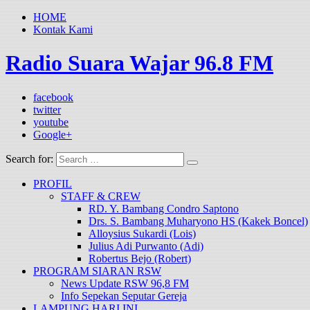
HOME
Kontak Kami
Radio Suara Wajar 96.8 FM
facebook
twitter
youtube
Google+
Search for:
PROFIL
STAFF & CREW
RD. Y. Bambang Condro Saptono
Drs. S. Bambang Muharyono HS (Kakek Boncel)
Alloysius Sukardi (Lois)
Julius Adi Purwanto (Adi)
Robertus Bejo (Robert)
PROGRAM SIARAN RSW
News Update RSW 96,8 FM
Info Sepekan Seputar Gereja
LAMPUNG HARI INI