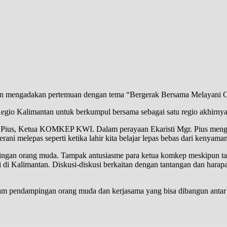
 mengadakan pertemuan dengan tema “Bergerak Bersama Melayani Oran
io Kalimantan untuk berkumpul bersama sebagai satu regio akhirnya
r. Pius, Ketua KOMKEP KWI. Dalam perayaan Ekaristi Mgr. Pius meng
ani melepas seperti ketika lahir kita belajar lepas bebas dari kenyam
ingan orang muda. Tampak antusiasme para ketua komkep meskipun tant
di di Kalimantan. Diskusi-diskusi berkaitan dengan tantangan dan ha
lam pendampingan orang muda dan kerjasama yang bisa dibangun anta