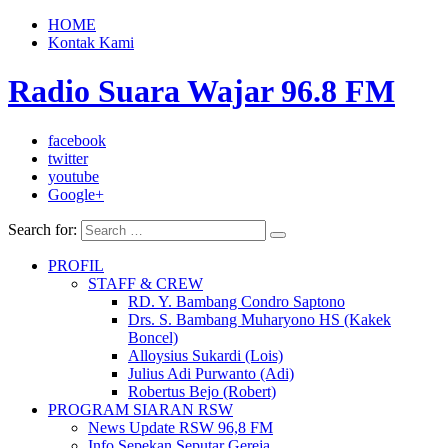
HOME
Kontak Kami
Radio Suara Wajar 96.8 FM
facebook
twitter
youtube
Google+
Search for:
PROFIL
STAFF & CREW
RD. Y. Bambang Condro Saptono
Drs. S. Bambang Muharyono HS (Kakek
Boncel)
Alloysius Sukardi (Lois)
Julius Adi Purwanto (Adi)
Robertus Bejo (Robert)
PROGRAM SIARAN RSW
News Update RSW 96,8 FM
Info Sepekan Seputar Gereja