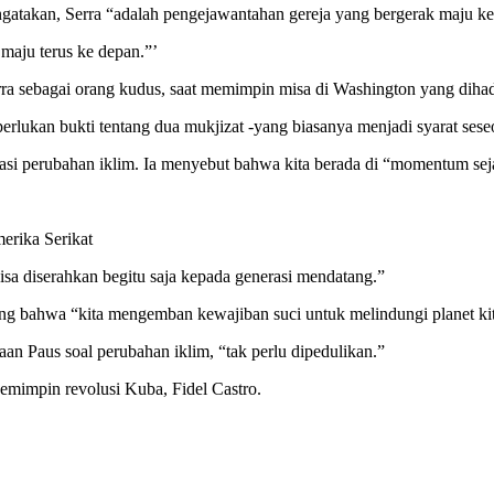
gatakan, Serra “adalah pengejawantahan gereja yang bergerak maju ke
maju terus ke depan.”’
 sebagai orang kudus, saat memimpin misa di Washington yang dihadir
diperlukan bukti tentang dua mukjizat -yang biasanya menjadi syarat ses
i perubahan iklim. Ia menyebut bahwa kita berada di “momentum sejar
erika Serikat
isa diserahkan begitu saja kepada generasi mendatang.”
g bahwa “kita mengemban kewajiban suci untuk melindungi planet kit
aan Paus soal perubahan iklim, “tak perlu dipedulikan.”
emimpin revolusi Kuba, Fidel Castro.