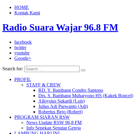
HOME
Kontak Kami
Radio Suara Wajar 96.8 FM
facebook
twitter
youtube
Google+
Search for:
PROFIL
STAFF & CREW
RD. Y. Bambang Condro Saptono
Drs. S. Bambang Muharyono HS (Kakek Boncel)
Alloysius Sukardi (Lois)
Julius Adi Purwanto (Adi)
Robertus Bejo (Robert)
PROGRAM SIARAN RSW
News Update RSW 96,8 FM
Info Sepekan Seputar Gereja
LAMPUNG HARI INI