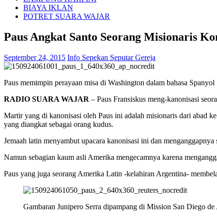
BIAYA IKLAN
POTRET SUARA WAJAR
Paus Angkat Santo Seorang Misionaris Kon
September 24, 2015
Info Sepekan Seputar Gereja
Paus memimpin perayaan misa di Washington dalam bahasa Spanyol
RADIO SUARA WAJAR
– Paus Fransiskus meng-kanonisasi seoran
Martir yang di kanonisasi oleh Paus ini adalah misionaris dari abad k
yang diangkat sebagai orang kudus.
Jemaah latin menyambut upacara kanonisasi ini dan menganggapnya s
Namun sebagian kaum asli Amerika mengecamnya karena menganggap 
Paus yang juga seorang Amerika Latin -kelahiran Argentina- membela
Gambaran Junipero Serra dipampang di Mission San Diego de A