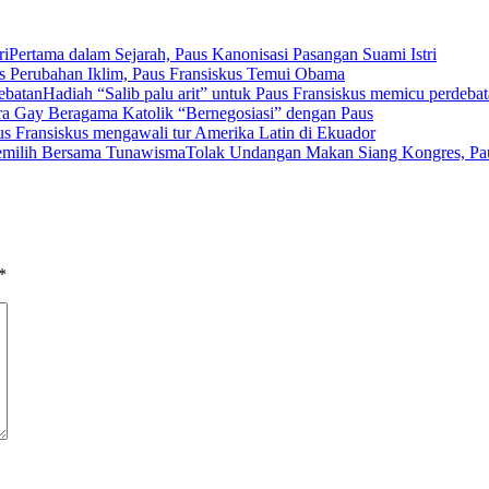
Pertama dalam Sejarah, Paus Kanonisasi Pasangan Suami Istri
s Perubahan Iklim, Paus Fransiskus Temui Obama
Hadiah “Salib palu arit” untuk Paus Fransiskus memicu perdeba
a Gay Beragama Katolik “Bernegosiasi” dengan Paus
us Fransiskus mengawali tur Amerika Latin di Ekuador
Tolak Undangan Makan Siang Kongres, Pa
*