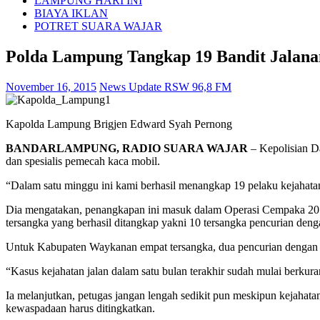
LAMPUNG HARI INI
BIAYA IKLAN
POTRET SUARA WAJAR
Polda Lampung Tangkap 19 Bandit Jalana
November 16, 2015
News Update RSW 96,8 FM
Kapolda Lampung Brigjen Edward Syah Pernong
BANDARLAMPUNG, RADIO SUARA WAJAR
– Kepolisian D
dan spesialis pemecah kaca mobil.
“Dalam satu minggu ini kami berhasil menangkap 19 pelaku kejahat
Dia mengatakan, penangkapan ini masuk dalam Operasi Cempaka 201
tersangka yang berhasil ditangkap yakni 10 tersangka pencurian den
Untuk Kabupaten Waykanan empat tersangka, dua pencurian dengan ke
“Kasus kejahatan jalan dalam satu bulan terakhir sudah mulai berkura
Ia melanjutkan, petugas jangan lengah sedikit pun meskipun kejahatan 
kewaspadaan harus ditingkatkan.