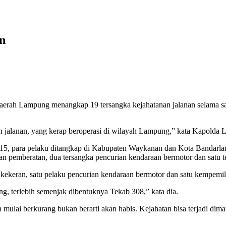
n
aerah Lampung menangkap 19 tersangka kejahatanan jalanan selama sat
an jalanan, yang kerap beroperasi di wilayah Lampung,” kata Kapold
5, para pelaku ditangkap di Kabupaten Waykanan dan Kota Bandarlam
gan pemberatan, dua tersangka pencurian kendaraan bermotor dan satu 
keran, satu pelaku pencurian kendaraan bermotor dan satu kempemili
ng, terlebih semenjak dibentuknya Tekab 308,” kata dia.
mulai berkurang bukan berarti akan habis. Kejahatan bisa terjadi diman