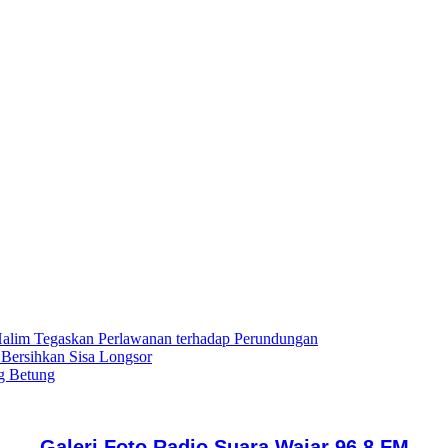
lim Tegaskan Perlawanan terhadap Perundungan
 Bersihkan Sisa Longsor
g Betung
Galeri Foto Radio Suara Wajar 96,8 FM