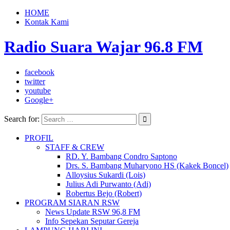
HOME
Kontak Kami
Radio Suara Wajar 96.8 FM
facebook
twitter
youtube
Google+
Search for:
PROFIL
STAFF & CREW
RD. Y. Bambang Condro Saptono
Drs. S. Bambang Muharyono HS (Kakek Boncel)
Alloysius Sukardi (Lois)
Julius Adi Purwanto (Adi)
Robertus Bejo (Robert)
PROGRAM SIARAN RSW
News Update RSW 96,8 FM
Info Sepekan Seputar Gereja