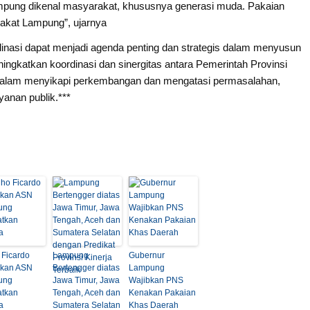
lampung dikenal masyarakat, khususnya generasi muda. Pakaian
rakat Lampung”, ujarnya
inasi dapat menjadi agenda penting dan strategis dalam menyusun
ingkatkan koordinasi dan sinergitas antara Pemerintah Provinsi
dalam menyikapi perkembangan dan mengatasi permasalahan,
yanan publik.***
 Ficardo
Lampung
Gubernur
kan ASN
Bertengger diatas
Lampung
ung
Jawa Timur, Jawa
Wajibkan PNS
atkan
Tengah, Aceh dan
Kenakan Pakaian
a
Sumatera Selatan
Khas Daerah