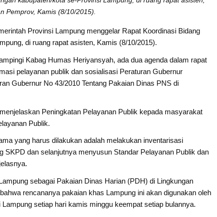
gan kabupaten/kota se-Provinsi Lampung, di ruang rapat asisten,
n Pemprov, Kamis (8/10/2015).
erintah Provinsi Lampung menggelar Rapat Koordinasi Bidang
pung, di ruang rapat asisten, Kamis (8/10/2015).
dampingi Kabag Humas Heriyansyah, ada dua agenda dalam rapat
rmasi pelayanan publik dan sosialisasi Peraturan Gubernur
an Gubernur No 43/2010 Tentang Pakaian Dinas PNS di
 menjelaskan Peningkatan Pelayanan Publik kepada masyarakat
elayanan Publik.
ama yang harus dilakukan adalah melakukan inventarisasi
ng SKPD dan selanjutnya menyusun Standar Pelayanan Publik dan
jelasnya.
ampung sebagai Pakaian Dinas Harian (PDH) di Lingkungan
 bahwa rencananya pakaian khas Lampung ini akan digunakan oleh
insi Lampung setiap hari kamis minggu keempat setiap bulannya.