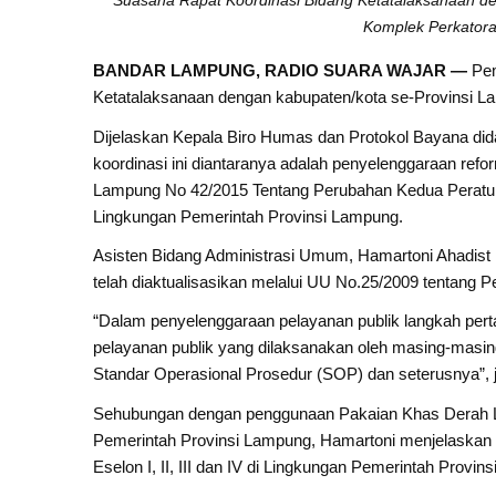
Suasana Rapat Koordinasi Bidang Ketatalaksanaan den
Komplek Perkatora
BANDAR LAMPUNG, RADIO SUARA WAJAR —
Pem
Ketatalaksanaan dengan kabupaten/kota se-Provinsi Lam
Dijelaskan Kepala Biro Humas dan Protokol Bayana di
koordinasi ini diantaranya adalah penyelenggaraan refo
Lampung No 42/2015 Tentang Perubahan Kedua Peratur
Lingkungan Pemerintah Provinsi Lampung.
Asisten Bidang Administrasi Umum, Hamartoni Ahadist
telah diaktualisasikan melalui UU No.25/2009 tentang P
“Dalam penyelenggaraan pelayanan publik langkah pert
pelayanan publik yang dilaksanakan oleh masing-masi
Standar Operasional Prosedur (SOP) dan seterusnya”, 
Sehubungan dengan penggunaan Pakaian Khas Derah L
Pemerintah Provinsi Lampung, Hamartoni menjelaskan
Eselon I, II, III dan IV di Lingkungan Pemerintah Prov