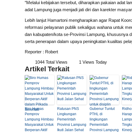
“Melalui kebijakan tersebut, diharapkan pakaian adat 
adat Lampung juga menjadi jati diri dan karekter masya
Lebih lanjut Hamartoni mengharapkan agar Rapat Koord
reformasi pelayanan publik sekaligus wahana untuk men
dan kabupaten/kota se-Provinsi Lampung, khususnya 
serta penerapan dalam upaya peningkatan kualitas pela
Reporter : Robert
1044 Total Views
1 Views Today
Artikel Terkait
Biro Humas
Ratusan PNS
Gubenur Tuntut
Ridho
Pemprov
Lingkungan
PTHL di
Harap
Lampung Himbau
Pemerintah
lingkungan
Lamp
Masyarakat Untuk
Provinsi Lampung
Pemerintah
Tingk
Berperan Aktif
Ikuti Jalan Sehat
Provinsi Lampung
Kinerj