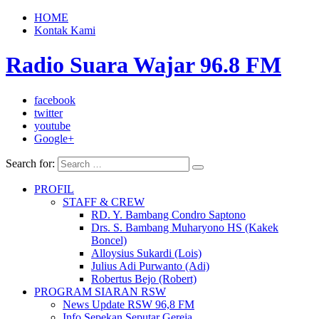
HOME
Kontak Kami
Radio Suara Wajar 96.8 FM
facebook
twitter
youtube
Google+
Search for:
PROFIL
STAFF & CREW
RD. Y. Bambang Condro Saptono
Drs. S. Bambang Muharyono HS (Kakek
Boncel)
Alloysius Sukardi (Lois)
Julius Adi Purwanto (Adi)
Robertus Bejo (Robert)
PROGRAM SIARAN RSW
News Update RSW 96,8 FM
Info Sepekan Seputar Gereja