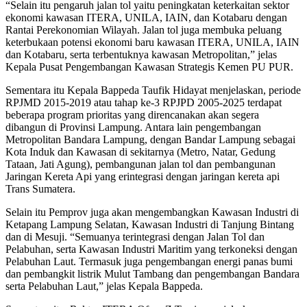
“Selain itu pengaruh jalan tol yaitu peningkatan keterkaitan sektor
ekonomi kawasan ITERA, UNILA, IAIN, dan Kotabaru dengan
Rantai Perekonomian Wilayah. Jalan tol juga membuka peluang
keterbukaan potensi ekonomi baru kawasan ITERA, UNILA, IAIN
dan Kotabaru, serta terbentuknya kawasan Metropolitan,” jelas
Kepala Pusat Pengembangan Kawasan Strategis Kemen PU PUR.
Sementara itu Kepala Bappeda Taufik Hidayat menjelaskan, periode
RPJMD 2015-2019 atau tahap ke-3 RPJPD 2005-2025 terdapat
beberapa program prioritas yang direncanakan akan segera
dibangun di Provinsi Lampung. Antara lain pengembangan
Metropolitan Bandara Lampung, dengan Bandar Lampung sebagai
Kota Induk dan Kawasan di sekitarnya (Metro, Natar, Gedung
Tataan, Jati Agung), pembangunan jalan tol dan pembangunan
Jaringan Kereta Api yang erintegrasi dengan jaringan kereta api
Trans Sumatera.
Selain itu Pemprov juga akan mengembangkan Kawasan Industri di
Ketapang Lampung Selatan, Kawasan Industri di Tanjung Bintang
dan di Mesuji. “Semuanya terintegrasi dengan Jalan Tol dan
Pelabuhan, serta Kawasan Industri Maritim yang terkoneksi dengan
Pelabuhan Laut. Termasuk juga pengembangan energi panas bumi
dan pembangkit listrik Mulut Tambang dan pengembangan Bandara
serta Pelabuhan Laut,” jelas Kepala Bappeda.