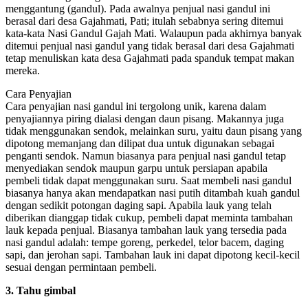
menggantung (gandul). Pada awalnya penjual nasi gandul ini
berasal dari desa Gajahmati, Pati; itulah sebabnya sering ditemui
kata-kata Nasi Gandul Gajah Mati. Walaupun pada akhirnya banyak
ditemui penjual nasi gandul yang tidak berasal dari desa Gajahmati
tetap menuliskan kata desa Gajahmati pada spanduk tempat makan
mereka.
Cara Penyajian
Cara penyajian nasi gandul ini tergolong unik, karena dalam
penyajiannya piring dialasi dengan daun pisang. Makannya juga
tidak menggunakan sendok, melainkan suru, yaitu daun pisang yang
dipotong memanjang dan dilipat dua untuk digunakan sebagai
penganti sendok. Namun biasanya para penjual nasi gandul tetap
menyediakan sendok maupun garpu untuk persiapan apabila
pembeli tidak dapat menggunakan suru. Saat membeli nasi gandul
biasanya hanya akan mendapatkan nasi putih ditambah kuah gandul
dengan sedikit potongan daging sapi. Apabila lauk yang telah
diberikan dianggap tidak cukup, pembeli dapat meminta tambahan
lauk kepada penjual. Biasanya tambahan lauk yang tersedia pada
nasi gandul adalah: tempe goreng, perkedel, telor bacem, daging
sapi, dan jerohan sapi. Tambahan lauk ini dapat dipotong kecil-kecil
sesuai dengan permintaan pembeli.
3. Tahu gimbal