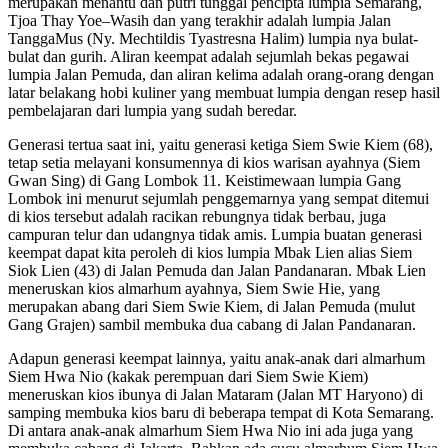
merupakan menantu dan putri tunggal pencipta lumpia Semarang,
Tjoa Thay Yoe–Wasih dan yang terakhir adalah lumpia Jalan
TanggaMus (Ny. Mechtildis Tyastresna Halim) lumpia nya bulat-
bulat dan gurih. Aliran keempat adalah sejumlah bekas pegawai
lumpia Jalan Pemuda, dan aliran kelima adalah orang-orang dengan
latar belakang hobi kuliner yang membuat lumpia dengan resep hasil
pembelajaran dari lumpia yang sudah beredar.
Generasi tertua saat ini, yaitu generasi ketiga Siem Swie Kiem (68),
tetap setia melayani konsumennya di kios warisan ayahnya (Siem
Gwan Sing) di Gang Lombok 11. Keistimewaan lumpia Gang
Lombok ini menurut sejumlah penggemarnya yang sempat ditemui
di kios tersebut adalah racikan rebungnya tidak berbau, juga
campuran telur dan udangnya tidak amis. Lumpia buatan generasi
keempat dapat kita peroleh di kios lumpia Mbak Lien alias Siem
Siok Lien (43) di Jalan Pemuda dan Jalan Pandanaran. Mbak Lien
meneruskan kios almarhum ayahnya, Siem Swie Hie, yang
merupakan abang dari Siem Swie Kiem, di Jalan Pemuda (mulut
Gang Grajen) sambil membuka dua cabang di Jalan Pandanaran.
Adapun generasi keempat lainnya, yaitu anak-anak dari almarhum
Siem Hwa Nio (kakak perempuan dari Siem Swie Kiem)
meneruskan kios ibunya di Jalan Mataram (Jalan MT Haryono) di
samping membuka kios baru di beberapa tempat di Kota Semarang.
Di antara anak-anak almarhum Siem Hwa Nio ini ada juga yang