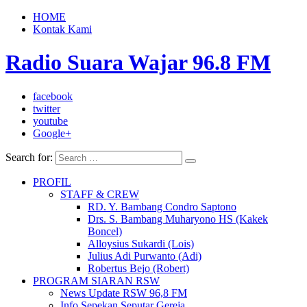
HOME
Kontak Kami
Radio Suara Wajar 96.8 FM
facebook
twitter
youtube
Google+
Search for:
PROFIL
STAFF & CREW
RD. Y. Bambang Condro Saptono
Drs. S. Bambang Muharyono HS (Kakek
Boncel)
Alloysius Sukardi (Lois)
Julius Adi Purwanto (Adi)
Robertus Bejo (Robert)
PROGRAM SIARAN RSW
News Update RSW 96,8 FM
Info Sepekan Seputar Gereja