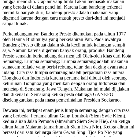
hingga mendidih. Uap air yang timbul akan memasak makanan
yang berada di dalam panci ini. Karena ikan bandeng terkenal
memiliki banyak duri, bandeng presto adalah makanan yang
digemari karena dengan cara masak presto duri-duri ini menjadi
sangat lunak.
Perkembangannya: Bandeng Presto ditemukan pada tahun 1977
oleh Hanna Budimulya yang berkelahiran Pati. Pada awalnya
Bandeng Presto dibuat dalam skala kecil untuk kalangan sempit
saja. Namun karena digemari banyak orang, produksi Bandeng
Presto semakin berkembang dan menjadi Oleh-oleh khas dari Kota
Semarang. Lumpia semarang: Lumpia semarang adalah makanan
semacam rollade yang berisi rebung, telur, dan daging ayam atau
udang. Cita rasa lumpia semarang adalah perpaduan rasa antara
Tionghoa dan Indonesia karena pertama kali dibuat oleh seorang
keturunan Tionghoa yang menikah dengan orang Indonesia dan
menetap di Semarang, Jawa Tengah. Makanan ini mulai dijajakan
dan dikenal di Semarang ketika pesta olahraga GANEFO
diselenggarakan pada masa pemerintahan Presiden Soekarno.
Dewasa ini, terdapat enam jenis lumpia semarang dengan cita rasa
yang berbeda. Pertama aliran Gang Lombok (Siem Swie Kiem),
kedua aliran Jalan Pemuda (almarhum Siem Swie Hie), dan ketiga
aliran Jalan Mataram (almarhumah Siem Hwa Nio). Ketiga aliran ini
berasal dari satu keluarga Siem Gwan Sing–Tjoa Po Nio yang