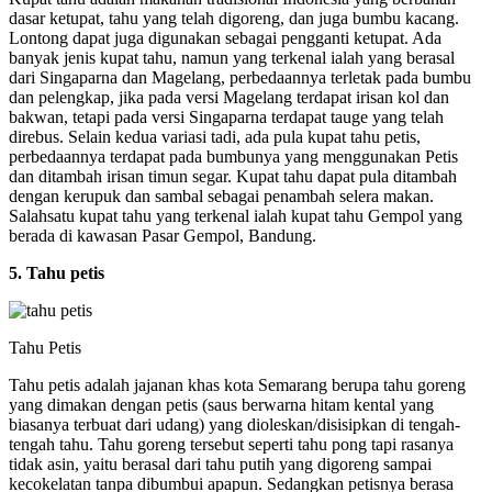
dasar ketupat, tahu yang telah digoreng, dan juga bumbu kacang.
Lontong dapat juga digunakan sebagai pengganti ketupat. Ada
banyak jenis kupat tahu, namun yang terkenal ialah yang berasal
dari Singaparna dan Magelang, perbedaannya terletak pada bumbu
dan pelengkap, jika pada versi Magelang terdapat irisan kol dan
bakwan, tetapi pada versi Singaparna terdapat tauge yang telah
direbus. Selain kedua variasi tadi, ada pula kupat tahu petis,
perbedaannya terdapat pada bumbunya yang menggunakan Petis
dan ditambah irisan timun segar. Kupat tahu dapat pula ditambah
dengan kerupuk dan sambal sebagai penambah selera makan.
Salahsatu kupat tahu yang terkenal ialah kupat tahu Gempol yang
berada di kawasan Pasar Gempol, Bandung.
5. Tahu petis
Tahu Petis
Tahu petis adalah jajanan khas kota Semarang berupa tahu goreng
yang dimakan dengan petis (saus berwarna hitam kental yang
biasanya terbuat dari udang) yang dioleskan/disisipkan di tengah-
tengah tahu. Tahu goreng tersebut seperti tahu pong tapi rasanya
tidak asin, yaitu berasal dari tahu putih yang digoreng sampai
kecokelatan tanpa dibumbui apapun. Sedangkan petisnya berasa