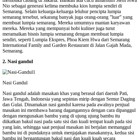
membuka cabang di Jakarta. Bahkan ada cucu almarhum Siem Hwa
Nio sebagai generasi kelima membuka kios lumpia sendiri di
Semarang. Selain keluarga-keluarga leluhur pencipta lumpia
semarang tersebut, sekarang banyak juga orang-orang ”luar” yang
membuat lumpia semarang. Mereka umumnya mantan karyawan
mereka. Mereka yang mempunyai hobi kuliner juga turut
meramaikan bisnis lumpia semarang dengan membuat lumpia
sendiri, seperti Lumpia Ekspres, Phoa Kiem Hwa dari Semarang
International Family and Garden Restaurant di Jalan Gajah Mada,
Semarang.
2. Nasi gandul
Nasi Gandul
Nasi gandul adalah masakan khas yang berasal dari daerah Pati,
Jawa Tengah, Indonesia yang sepintas mirip dengan Semur Daging
dan Gulai. Dinamakan nasi gandul karena pada awalnya penjual
masakan ini membawa barang dagangannya dengan cara dipanggul
dengan mengunakan bambu yang di ujung ujung bambu itu
diikatkan bakul nasi pada satu sisi dan kuali tempat kuah pada sisi
yang lain, sehingga saat penjual masakan ini berjalan memanggul
bambu ini di pundaknya untuk menjajakan masakannya, kedua sisi
bambu ini bergantungan bakul nasi dan kuali kuah secara