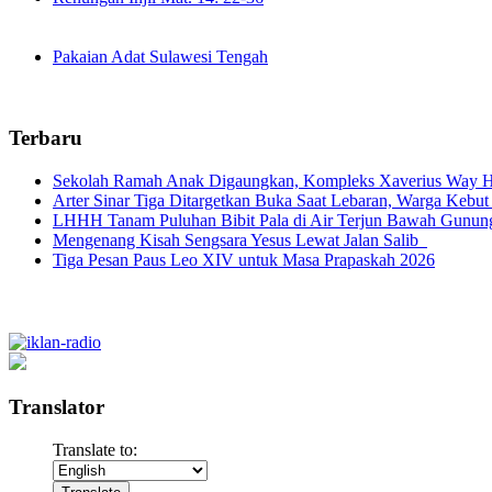
Pakaian Adat Sulawesi Tengah
Terbaru
Sekolah Ramah Anak Digaungkan, Kompleks Xaverius Way Ha
Arter Sinar Tiga Ditargetkan Buka Saat Lebaran, Warga Kebut
LHHH Tanam Puluhan Bibit Pala di Air Terjun Bawah Gunun
Mengenang Kisah Sengsara Yesus Lewat Jalan Salib
Tiga Pesan Paus Leo XIV untuk Masa Prapaskah 2026
Translator
Translate to: