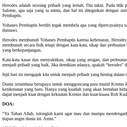
Herodes adalah seorang pribadi yang lemah. Dia takut. Pada titik 
Salome, apa saja yang ia minta, dan hal ini ditegaskan dengan s
Pembaptis.
Yohanes Pembaptis berdiri tegak membela apa yang dipercayainya t
duniawi.
Herodes membunuh Yohanes Pembaptis karena kebenaran. Herodes tid
membunuh secara fisik tetapi dengan kata-kata, sikap dan perbuatan
yang berkepanjangan.
Kata-kata kasar dan menyakitkan, sikap yang arogan, dan perbua
menjadi pribadi yang baik. Jika demikian adanya, apakah “herodes” 
Injil hari ini mengajak kita untuk menjadi pribadi yang hening dalam 
Dunia senantiasa berupaya untuk menggoncang para murid Kristus ke 
kenikmatan yang baru. Hanya yang kuatlah yang akan bertahan hidup
dapat menjadi kuat dengan kekuatan Kristus dan kuat-kuasa Roh Kud
DOA:
“Ya Tuhan Allah, tolonglah kami agar mau dan mampu mendengarka
tiupan angin dunia ini. Amin.”