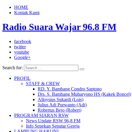
HOME
Kontak Kami
Radio Suara Wajar 96.8 FM
facebook
twitter
youtube
Google+
Search for:
PROFIL
STAFF & CREW
RD. Y. Bambang Condro Saptono
Drs. S. Bambang Muharyono HS (Kakek Boncel)
Alloysius Sukardi (Lois)
Julius Adi Purwanto (Adi)
Robertus Bejo (Robert)
PROGRAM SIARAN RSW
News Update RSW 96,8 FM
Info Sepekan Seputar Gereja
LAMPUNG HARI INI