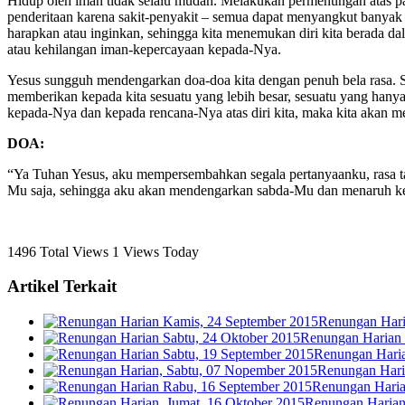
Hidup oleh iman tidak selalu mudah. Melakukan permenungan atas pa
penderitaan karena sakit-penyakit – semua dapat menyangkut banyak ke
harapkan atau inginkan, sehingga kita menemukan diri kita berada 
atau kehilangan iman-kepercayaan kepada-Nya.
Yesus sungguh mendengarkan doa-doa kita dengan penuh bela rasa. Sat
memberikan kepada kita sesuatu yang lebih besar, sesuatu yang hanya 
kepada-Nya dan kepada rencana-Nya atas diri kita, maka kita akan 
DOA:
“Ya Tuhan Yesus, aku mempersembahkan segala pertanyaanku, rasa t
Mu saja, sehingga aku akan mendengarkan sabda-Mu dan menaruh ke
1496 Total Views
1 Views Today
Artikel Terkait
Renungan Hari
Renungan Harian 
Renungan Haria
Renungan Hari
Renungan Haria
Renungan Harian