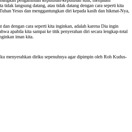
bangkan pengambilan keputusan-keputusan sulit, menjalani
 tidak langsung datang, atau tidak datang dengan cara seperti kita
a Tuhan Yesus dan menggantungkan diri kepada kasih dan hikmat-Nya,
dan dengan cara seperti kita inginkan, adalah karena Dia ingin
wa apabila kita sampai ke titik penyerahan diri secara lengkap-total
ginkan iman kita.
Aku menyerahkan diriku sepenuhnya agar dipimpin oleh Roh Kudus-