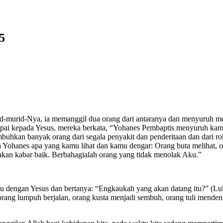
5
rid-murid-Nya, ia memanggil dua orang dari antaranya dan menyuruh m
mpai kepada Yesus, mereka berkata, “Yohanes Pembaptis menyuruh kam
mbuhkan banyak orang dari segala penyakit dan penderitaan dan dari r
 Yohanes apa yang kamu lihat dan kamu dengar: Orang buta melihat, or
akan kabar baik. Berbahagialah orang yang tidak menolak Aku.”
 dengan Yesus dan bertanya: “Engkaukah yang akan datang itu?” (Luk
rang lumpuh berjalan, orang kusta menjadi sembuh, orang tuli mendeng