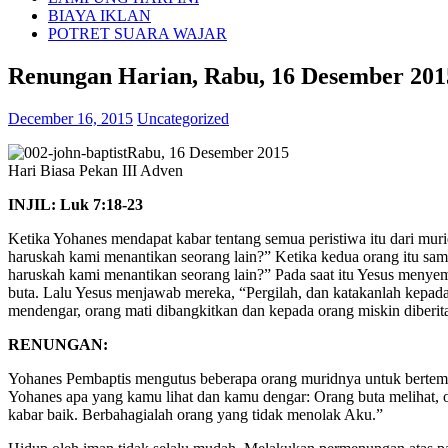
BIAYA IKLAN
POTRET SUARA WAJAR
Renungan Harian, Rabu, 16 Desember 201
December 16, 2015
Uncategorized
Rabu, 16 Desember 2015
Hari Biasa Pekan III Adven
INJIL: Luk 7:18-23
Ketika Yohanes mendapat kabar tentang semua peristiwa itu dari mu
haruskah kami menantikan seorang lain?” Ketika kedua orang itu sa
haruskah kami menantika
n seorang lain?” Pada saat itu Yesus menye
buta. Lalu Yesus menjawab mereka, “Pergilah, dan katakanlah kepada
mendengar, orang mati dibangkitkan dan kepada orang miskin diberit
RENUNGAN:
Yohanes Pembaptis mengutus beberapa orang muridnya untuk bertemu
Yohanes apa yang kamu lihat dan kamu dengar: Orang buta melihat, o
kabar baik. Berbahagialah orang yang tidak menolak Aku.”