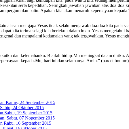
nggilan Allah bagi kehidupan kita, pada waktu kita sedang mempertim
sakitan serta kepedihan. Seringkali jawaban-jawaban atas doa-doa kita
dalam pergumulan batin: Apakah kita akan menaruh kepercayaan kepad
u alasan mengapa Yesus tidak selalu menjawab doa-doa kita pada saat 
dapat kita terima selagi kita bertekun dalam iman. Yesus mengetahui bah
mengenal dan mengalami kedamaian yang tak tergoyahkan. Yesus mengin
akutku dan kelemahanku. Biarlah hidup-Mu meningkat dalam diriku. 
percayaan kepada-Mu, hari ini dan selamanya. Amin.” (pax et bonum)
an Kamis, 24 September 2015
Sabtu, 24 Oktober 2015
n Sabtu, 19 September 2015
an, Sabtu, 07 Nopember 2015
n Rabu, 16 September 2015
, Jumat, 16 Oktober 2015