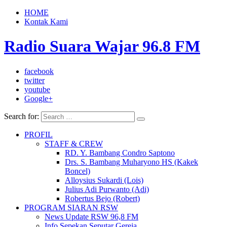
HOME
Kontak Kami
Radio Suara Wajar 96.8 FM
facebook
twitter
youtube
Google+
Search for:
PROFIL
STAFF & CREW
RD. Y. Bambang Condro Saptono
Drs. S. Bambang Muharyono HS (Kakek
Boncel)
Alloysius Sukardi (Lois)
Julius Adi Purwanto (Adi)
Robertus Bejo (Robert)
PROGRAM SIARAN RSW
News Update RSW 96,8 FM
Info Sepekan Seputar Gereja