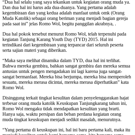
“Dua hal selalu yang saya tekankan untuk kegiatan orang muda ya.
Dan dua hal ini harus ada dua-duanya. Yang pertama adalah
kegembiraan dan yang kedua adalah manfaat untuk omk (Orang
Muda Katolik) sebagai orang beriman yang menjadi bagian gereja
pada saat ini” jelas Romo Wol, begitu panggilan akrabnya, .
Dua hal pokok tersebut menurut Romo Wol, telah terpenuhi pada
kegiatan Tanjung Karang Youth Day (TYD) 2015. Hal ini
terindikasi dari kegembiraan yang terpancar dari seluruh peserta
serta sajian materi yang diberikan.
“Maka saya melihat dinamika dalam TYD, dua hal ini terlihat.
Bahwa mereka gembira, bahkan sangat gembira dan mereka semua
antusias untuk pengen mengadakan ini lagi karena juga sangat-
sangat bermanfaat. Mereka bisa berjumpa, mereka bisa memperoleh
sesuatu, mereka merasa dicintai, mereka merasa diperhatikan” kata
Romo Wol.
Disinggung terkait tingkat kesulitan dalam penyelenggarakan hajat
terbesar orang muda katolik Keuskupan Tanjungkarang tahun ini,
Romo Wol mengaku tidak mendapatkan kesulitan yang brarti.
Hanya saja, waktu persipan dan beban perdana kegiatan orang
muda tingkat keuskupan menjadi sedikit masalah, menurutnya.
“Yang pertama di keuskupan ini, hal ini baru pertama kali, maka itu