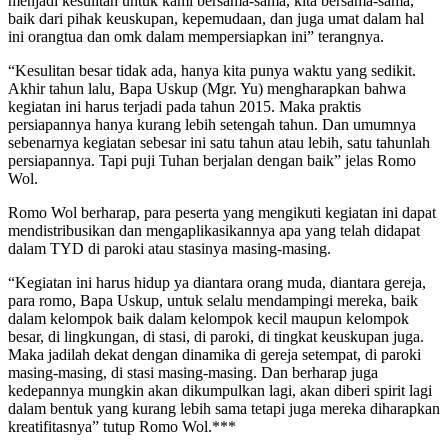
menjadi kesulitan untuk kami bersama-sama, kita bersama-sama,
baik dari pihak keuskupan, kepemudaan, dan juga umat dalam hal
ini orangtua dan omk dalam mempersiapkan ini” terangnya.
“Kesulitan besar tidak ada, hanya kita punya waktu yang sedikit.
Akhir tahun lalu, Bapa Uskup (Mgr. Yu) mengharapkan bahwa
kegiatan ini harus terjadi pada tahun 2015. Maka praktis
persiapannya hanya kurang lebih setengah tahun. Dan umumnya
sebenarnya kegiatan sebesar ini satu tahun atau lebih, satu tahunlah
persiapannya. Tapi puji Tuhan berjalan dengan baik” jelas Romo
Wol.
Romo Wol berharap, para peserta yang mengikuti kegiatan ini dapat
mendistribusikan dan mengaplikasikannya apa yang telah didapat
dalam TYD di paroki atau stasinya masing-masing.
“Kegiatan ini harus hidup ya diantara orang muda, diantara gereja,
para romo, Bapa Uskup, untuk selalu mendampingi mereka, baik
dalam kelompok baik dalam kelompok kecil maupun kelompok
besar, di lingkungan, di stasi, di paroki, di tingkat keuskupan juga.
Maka jadilah dekat dengan dinamika di gereja setempat, di paroki
masing-masing, di stasi masing-masing. Dan berharap juga
kedepannya mungkin akan dikumpulkan lagi, akan diberi spirit lagi
dalam bentuk yang kurang lebih sama tetapi juga mereka diharapkan
kreatifitasnya” tutup Romo Wol.***