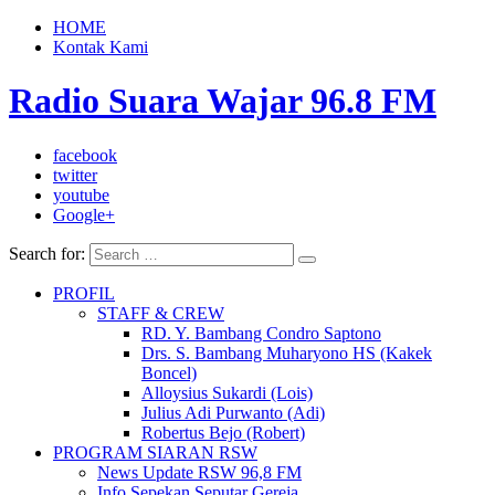
HOME
Kontak Kami
Radio Suara Wajar 96.8 FM
facebook
twitter
youtube
Google+
Search for:
PROFIL
STAFF & CREW
RD. Y. Bambang Condro Saptono
Drs. S. Bambang Muharyono HS (Kakek
Boncel)
Alloysius Sukardi (Lois)
Julius Adi Purwanto (Adi)
Robertus Bejo (Robert)
PROGRAM SIARAN RSW
News Update RSW 96,8 FM
Info Sepekan Seputar Gereja