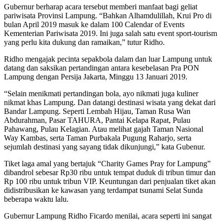
Gubernur berharap acara tersebut memberi manfaat bagi geliat
pariwisata Provinsi Lampung. “Bahkan Alhamdulillah, Krui Pro di
bulan April 2019 masuk ke dalam 100 Calendar of Events
Kementerian Pariwisata 2019. Ini juga salah satu event sport-tourism
yang perlu kita dukung dan ramaikan,” tutur Ridho.
Ridho mengajak pecinta sepakbola dalam dan luar Lampung untuk
datang dan saksikan pertandingan antara kesebelasan Pra PON
Lampung dengan Persija Jakarta, Minggu 13 Januari 2019.
“Selain menikmati pertandingan bola, ayo nikmati juga kuliner
nikmat khas Lampung. Dan datangi destinasi wisata yang dekat dari
Bandar Lampung. Seperti Lembah Hijau, Taman Rusa Wan
Abdurahman, Pasar TAHURA, Pantai Kelapa Rapat, Pulau
Pahawang, Pulau Kelagian. Atau melihat gajah Taman Nasional
Way Kambas, serta Taman Purbakala Pugung Raharjo, serta
sejumlah destinasi yang sayang tidak dikunjungi,” kata Gubenur.
Tiket laga amal yang bertajuk “Charity Games Pray for Lampung”
dibandrol sebesar Rp30 ribu untuk tempat duduk di tribun timur dan
Rp 100 ribu untuk tribun VIP. Keuntungan dari penjualan tiket akan
didistribusikan ke kawasan yang terdampat tsunami Selat Sunda
beberapa waktu lalu.
Gubernur Lampung Ridho Ficardo menilai, acara seperti ini sangat