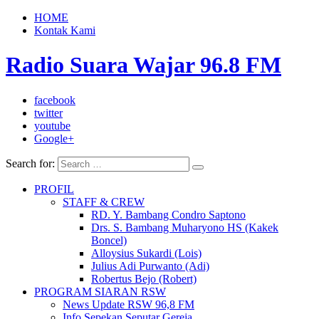
HOME
Kontak Kami
Radio Suara Wajar 96.8 FM
facebook
twitter
youtube
Google+
Search for:
PROFIL
STAFF & CREW
RD. Y. Bambang Condro Saptono
Drs. S. Bambang Muharyono HS (Kakek
Boncel)
Alloysius Sukardi (Lois)
Julius Adi Purwanto (Adi)
Robertus Bejo (Robert)
PROGRAM SIARAN RSW
News Update RSW 96,8 FM
Info Sepekan Seputar Gereja