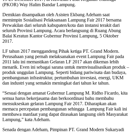
(PKOR) Way Halim Bandar Lampung.
Demikian disampaikan oleh Asisten Ekbang Adeham saat
memimpin Sosialisasi Pelaksanaan Lampung Fair 2017 bersama
Perwakilan dari seluruh kabupaten/kota dan instansi terakit dari
seluruh Provinsi Lampung. Acara berlangsung di Ruang Abung
Balai Keratun Kantor Gubernur Provinsi Lampung, 5 Oktober
2017.
LF tahun 2017 menggandeng Pihak ketiga PT. Grand Modern.
Perusahaan yang pernah melaksanakan event Lampung Fair pada
2011 lalu ini memastikan Gelaran LF 2017 akan dikemas lebih
menarik. Even ini sebagai sarana untuk memvisualisasikan produk –
produk unggulan Lampung. Seperti bidang pariwisata dan budaya,
pembangunan infrastruktur, pertumbuhan investasi, energi, UKM
dan industri yang semakin meningkat dari tahun ke tahun.
“Sesuai dengan amanat Gubernur Lampung M. Ridho Ficardo, kita
semua harus bekerjasama dan berkoordinasi bahu membahu
mensukseskan gelaran Lampung Fair 2017. Diharapkan akan
memacu percepatan pembangunan sehingga Lampung Fair kali ini
membawa manfaat yang dapat dirasakan langsung oleh Masyarakat
Lampung,” kata Adeham.
Senada dengan Adeham, Pimpinan PT. Grand Modern Sukaryadi