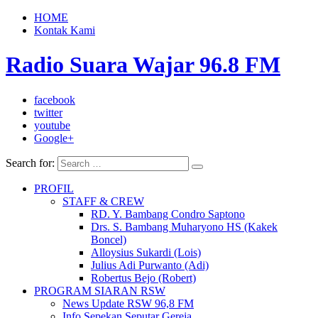
HOME
Kontak Kami
Radio Suara Wajar 96.8 FM
facebook
twitter
youtube
Google+
Search for:
PROFIL
STAFF & CREW
RD. Y. Bambang Condro Saptono
Drs. S. Bambang Muharyono HS (Kakek
Boncel)
Alloysius Sukardi (Lois)
Julius Adi Purwanto (Adi)
Robertus Bejo (Robert)
PROGRAM SIARAN RSW
News Update RSW 96,8 FM
Info Sepekan Seputar Gereja