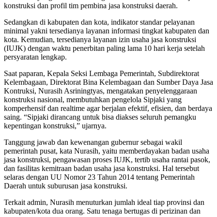
konstruksi dan profil tim pembina jasa konstruksi daerah.
Sedangkan di kabupaten dan kota, indikator standar pelayanan
minimal yakni tersedianya layanan informasi tingkat kabupaten dan
kota. Kemudian, tersedianya layanan izin usaha jasa konstruksi
(IUJK) dengan waktu penerbitan paling lama 10 hari kerja setelah
persyaratan lengkap.
Saat paparan, Kepala Seksi Lembaga Pemerintah, Subdirektorat
Kelembagaan, Direktorat Bina Kelembagaan dan Sumber Daya Jasa
Kontruksi, Nurasih Asriningtyas, mengatakan penyelenggaraan
konstruksi nasional, membutuhkan pengelola Sipjaki yang
komperhensif dan realtime agar berjalan efektif, efisien, dan berdaya
saing. “Sipjaki dirancang untuk bisa diakses seluruh pemangku
kepentingan konstruksi,” ujarnya.
Tanggung jawab dan kewenangan gubernur sebagai wakil
pemerintah pusat, kata Nurasih, yaitu memberdayakan badan usaha
jasa konstruksi, pengawasan proses IUJK, tertib usaha rantai pasok,
dan fasilitas kemitraan badan usaha jasa konstruksi. Hal tersebut
selaras dengan UU Nomor 23 Tahun 2014 tentang Pemerintah
Daerah untuk suburusan jasa konstruksi.
Terkait admin, Nurasih menuturkan jumlah ideal tiap provinsi dan
kabupaten/kota dua orang. Satu tenaga bertugas di perizinan dan