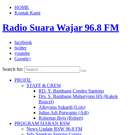
HOME
Kontak Kami
Radio Suara Wajar 96.8 FM
facebook
twitter
youtube
Google+
Search for:
PROFIL
STAFF & CREW
RD. Y. Bambang Condro Saptono
Drs. S. Bambang Muharyono HS (Kakek
Boncel)
Alloysius Sukardi (Lois)
Julius Adi Purwanto (Adi)
Robertus Bejo (Robert)
PROGRAM SIARAN RSW
News Update RSW 96,8 FM
Info Sepekan Seputar Gereja