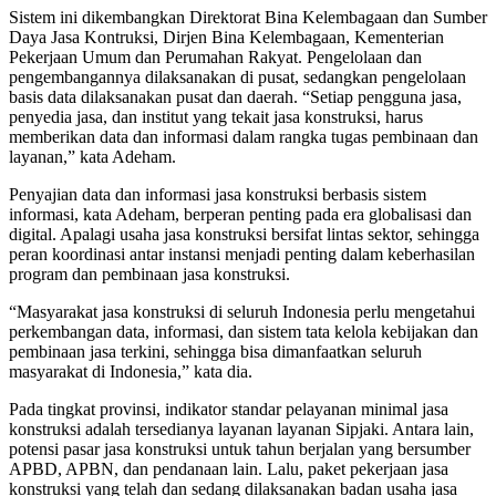
Sistem ini dikembangkan Direktorat Bina Kelembagaan dan Sumber
Daya Jasa Kontruksi, Dirjen Bina Kelembagaan, Kementerian
Pekerjaan Umum dan Perumahan Rakyat. Pengelolaan dan
pengembangannya dilaksanakan di pusat, sedangkan pengelolaan
basis data dilaksanakan pusat dan daerah. “Setiap pengguna jasa,
penyedia jasa, dan institut yang tekait jasa konstruksi, harus
memberikan data dan informasi dalam rangka tugas pembinaan dan
layanan,” kata Adeham.
Penyajian data dan informasi jasa konstruksi berbasis sistem
informasi, kata Adeham, berperan penting pada era globalisasi dan
digital. Apalagi usaha jasa konstruksi bersifat lintas sektor, sehingga
peran koordinasi antar instansi menjadi penting dalam keberhasilan
program dan pembinaan jasa konstruksi.
“Masyarakat jasa konstruksi di seluruh Indonesia perlu mengetahui
perkembangan data, informasi, dan sistem tata kelola kebijakan dan
pembinaan jasa terkini, sehingga bisa dimanfaatkan seluruh
masyarakat di Indonesia,” kata dia.
Pada tingkat provinsi, indikator standar pelayanan minimal jasa
konstruksi adalah tersedianya layanan layanan Sipjaki. Antara lain,
potensi pasar jasa konstruksi untuk tahun berjalan yang bersumber
APBD, APBN, dan pendanaan lain. Lalu, paket pekerjaan jasa
konstruksi yang telah dan sedang dilaksanakan badan usaha jasa