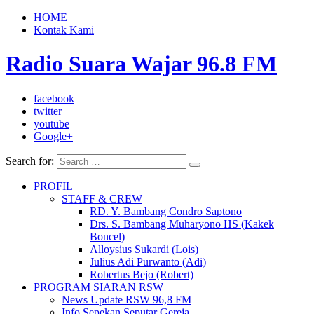
HOME
Kontak Kami
Radio Suara Wajar 96.8 FM
facebook
twitter
youtube
Google+
Search for:
PROFIL
STAFF & CREW
RD. Y. Bambang Condro Saptono
Drs. S. Bambang Muharyono HS (Kakek
Boncel)
Alloysius Sukardi (Lois)
Julius Adi Purwanto (Adi)
Robertus Bejo (Robert)
PROGRAM SIARAN RSW
News Update RSW 96,8 FM
Info Sepekan Seputar Gereja