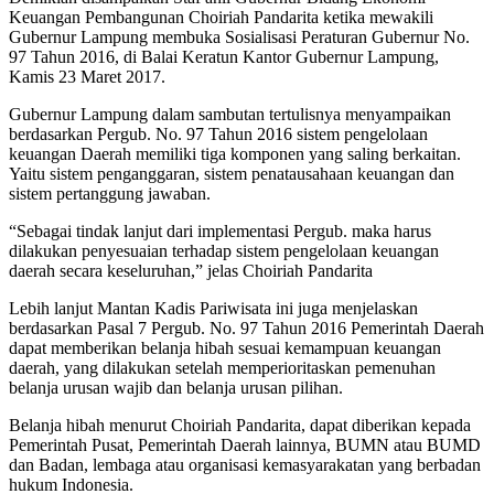
Keuangan Pembangunan Choiriah Pandarita ketika mewakili
Gubernur Lampung membuka Sosialisasi Peraturan Gubernur No.
97 Tahun 2016, di Balai Keratun Kantor Gubernur Lampung,
Kamis 23 Maret 2017.
Gubernur Lampung dalam sambutan tertulisnya menyampaikan
berdasarkan Pergub. No. 97 Tahun 2016 sistem pengelolaan
keuangan Daerah memiliki tiga komponen yang saling berkaitan.
Yaitu sistem penganggaran, sistem penatausahaan keuangan dan
sistem pertanggung jawaban.
“Sebagai tindak lanjut dari implementasi Pergub. maka harus
dilakukan penyesuaian terhadap sistem pengelolaan keuangan
daerah secara keseluruhan,” jelas Choiriah Pandarita
Lebih lanjut Mantan Kadis Pariwisata ini juga menjelaskan
berdasarkan Pasal 7 Pergub. No. 97 Tahun 2016 Pemerintah Daerah
dapat memberikan belanja hibah sesuai kemampuan keuangan
daerah, yang dilakukan setelah memperioritaskan pemenuhan
belanja urusan wajib dan belanja urusan pilihan.
Belanja hibah menurut Choiriah Pandarita, dapat diberikan kepada
Pemerintah Pusat, Pemerintah Daerah lainnya, BUMN atau BUMD
dan Badan, lembaga atau organisasi kemasyarakatan yang berbadan
hukum Indonesia.