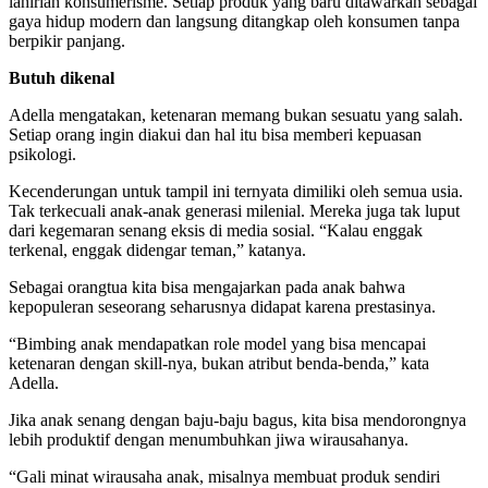
lahirlah konsumerisme. Setiap produk yang baru ditawarkan sebagai
gaya hidup modern dan langsung ditangkap oleh konsumen tanpa
berpikir panjang.
Butuh dikenal
Adella mengatakan, ketenaran memang bukan sesuatu yang salah.
Setiap orang ingin diakui dan hal itu bisa memberi kepuasan
psikologi.
Kecenderungan untuk tampil ini ternyata dimiliki oleh semua usia.
Tak terkecuali anak-anak generasi milenial. Mereka juga tak luput
dari kegemaran senang eksis di media sosial. “Kalau enggak
terkenal, enggak didengar teman,” katanya.
Sebagai orangtua kita bisa mengajarkan pada anak bahwa
kepopuleran seseorang seharusnya didapat karena prestasinya.
“Bimbing anak mendapatkan role model yang bisa mencapai
ketenaran dengan skill-nya, bukan atribut benda-benda,” kata
Adella.
Jika anak senang dengan baju-baju bagus, kita bisa mendorongnya
lebih produktif dengan menumbuhkan jiwa wirausahanya.
“Gali minat wirausaha anak, misalnya membuat produk sendiri