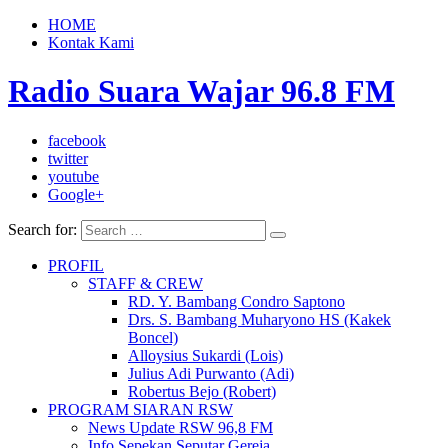
HOME
Kontak Kami
Radio Suara Wajar 96.8 FM
facebook
twitter
youtube
Google+
Search for:
PROFIL
STAFF & CREW
RD. Y. Bambang Condro Saptono
Drs. S. Bambang Muharyono HS (Kakek
Boncel)
Alloysius Sukardi (Lois)
Julius Adi Purwanto (Adi)
Robertus Bejo (Robert)
PROGRAM SIARAN RSW
News Update RSW 96,8 FM
Info Sepekan Seputar Gereja