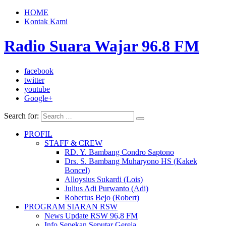
HOME
Kontak Kami
Radio Suara Wajar 96.8 FM
facebook
twitter
youtube
Google+
Search for:
PROFIL
STAFF & CREW
RD. Y. Bambang Condro Saptono
Drs. S. Bambang Muharyono HS (Kakek
Boncel)
Alloysius Sukardi (Lois)
Julius Adi Purwanto (Adi)
Robertus Bejo (Robert)
PROGRAM SIARAN RSW
News Update RSW 96,8 FM
Info Sepekan Seputar Gereja