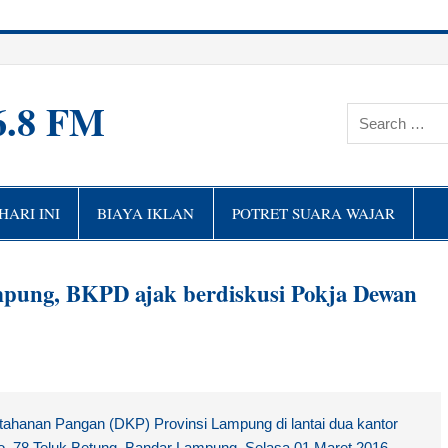
6.8 FM
ARI INI
BIAYA IKLAN
POTRET SUARA WAJAR
pung, BKPD ajak berdiskusi Pokja Dewan