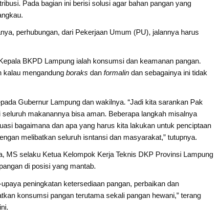
ribusi. Pada bagian ini berisi solusi agar bahan pangan yang
angkau.
anya, perhubungan, dari Pekerjaan Umum (PU), jalannya harus
rut Kepala BKPD Lampung ialah konsumsi dan keamanan pangan.
ah kalau mengandung
boraks
dan
formalin
dan sebagainya ini tidak
kepada Gubernur Lampung dan wakilnya. “Jadi kita sarankan Pak
i seluruh makanannya bisa aman. Beberapa langkah misalnya
luasi bagaimana dan apa yang harus kita lakukan untuk penciptaan
an melibatkan seluruh isntansi dan masyarakat,” tutupnya.
ria, MS selaku Ketua Kelompok Kerja Teknis DKP Provinsi Lampung
pangan di posisi yang mantab.
ya-upaya peningkatan ketersediaan pangan, perbaikan dan
atkan konsumsi pangan terutama sekali pangan hewani,” terang
ni.