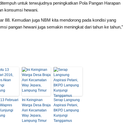
ditempuh untuk terwujudnya peningkatkan Pola Pangan Harapan
n konsumsi hewani.
tar 88. Kemudian juga NBM kita mendorong pada kondisi yang
sumsi pangan hewani juga semakin meningkat dari tahun ke tahun,”
 13 Februari
Ini Keinginan
Serap Langsung
 Wapres
Warga Desa Braja
Aspirasi Petani,
Kunjungi
Asri Kecamatan
BKPD Lampung
ung
Way Jepara,
Kunjungi
Lampung Timur
Tanggamus