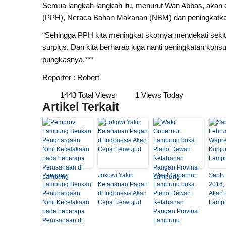
Semua langkah-langkah itu, menurut Wan Abbas, akan 
(PPH), Neraca Bahan Makanan (NBM) dan peningkatka
“Sehingga PPH kita meningkat skornya mendekati seki
surplus. Dan kita berharap juga nanti peningkatan kon
pungkasnya.***
Reporter : Robert
1443 Total Views
1 Views Today
Artikel Terkait
Pemprov
Jokowi Yakin
Wakil Gubernur
Sabtu
Lampung Berikan
Ketahanan Pagan
Lampung buka
2016,
Penghargaan
di Indonesia Akan
Pleno Dewan
Akan 
Nihil Kecelakaan
Cepat Terwujud
Ketahanan
Lamp
pada beberapa
Pangan Provinsi
Perusahaan di
Lampung