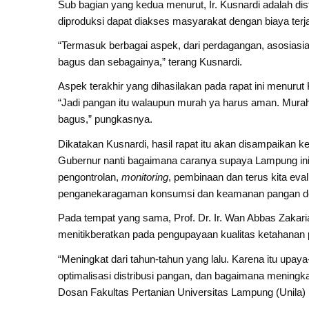
Sub bagian yang kedua menurut, Ir. Kusnardi adalah dist
diproduksi dapat diakses masyarakat dengan biaya terj
“Termasuk berbagai aspek, dari perdagangan, asosiasi
bagus dan sebagainya,” terang Kusnardi.
Aspek terakhir yang dihasilakan pada rapat ini menu
“Jadi pangan itu walaupun murah ya harus aman. Mur
bagus,” pungkasnya.
Dikatakan Kusnardi, hasil rapat itu akan disampaikan 
Gubernur nanti bagaimana caranya supaya Lampung in
pengontrolan,
monitoring
, pembinaan dan terus kita eva
penganekaragaman konsumsi dan keamanan pangan deng
Pada tempat yang sama, Prof. Dr. Ir. Wan Abbas Zaka
menitikberatkan pada pengupayaan kualitas ketahanan 
“Meningkat dari tahun-tahun yang lalu. Karena itu upa
optimalisasi distribusi pangan, dan bagaimana meningk
Dosan Fakultas Pertanian Universitas Lampung (Unila) i