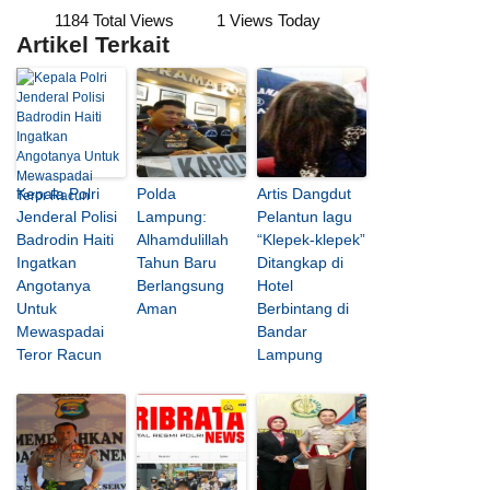
1184 Total Views
1 Views Today
Artikel Terkait
Kepala Polri
Polda
Artis Dangdut
Jenderal Polisi
Lampung:
Pelantun lagu
Badrodin Haiti
Alhamdulillah
“Klepek-klepek”
Ingatkan
Tahun Baru
Ditangkap di
Angotanya
Berlangsung
Hotel
Untuk
Aman
Berbintang di
Mewaspadai
Bandar
Teror Racun
Lampung