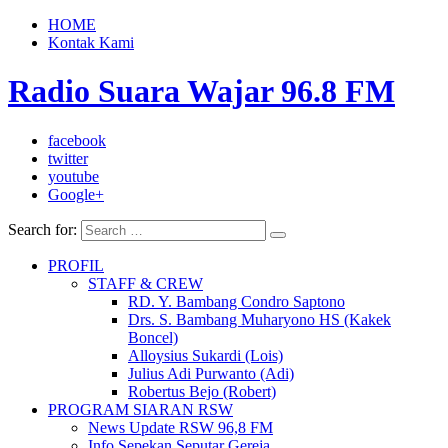
HOME
Kontak Kami
Radio Suara Wajar 96.8 FM
facebook
twitter
youtube
Google+
Search for:
PROFIL
STAFF & CREW
RD. Y. Bambang Condro Saptono
Drs. S. Bambang Muharyono HS (Kakek
Boncel)
Alloysius Sukardi (Lois)
Julius Adi Purwanto (Adi)
Robertus Bejo (Robert)
PROGRAM SIARAN RSW
News Update RSW 96,8 FM
Info Sepekan Seputar Gereja