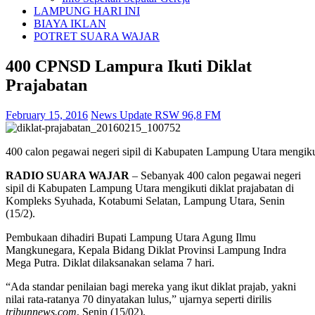
LAMPUNG HARI INI
BIAYA IKLAN
POTRET SUARA WAJAR
400 CPNSD Lampura Ikuti Diklat
Prajabatan
February 15, 2016
News Update RSW 96,8 FM
400 calon pegawai negeri sipil di Kabupaten Lampung Utara mengikut
RADIO SUARA WAJAR
– Sebanyak 400 calon pegawai negeri
sipil di Kabupaten Lampung Utara mengikuti diklat prajabatan di
Kompleks Syuhada, Kotabumi Selatan, Lampung Utara, Senin
(15/2).
Pembukaan dihadiri Bupati Lampung Utara Agung Ilmu
Mangkunegara, Kepala Bidang Diklat Provinsi Lampung Indra
Mega Putra. Diklat dilaksanakan selama 7 hari.
“Ada standar penilaian bagi mereka yang ikut diklat prajab, yakni
nilai rata-ratanya 70 dinyatakan lulus,” ujarnya seperti dirilis
tribunnews.com
, Senin (15/02).