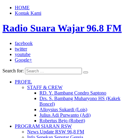
HOME
Kontak Kami
Radio Suara Wajar 96.8 FM
facebook
twitter
youtube
Google+
Search for:
PROFIL
STAFF & CREW
RD. Y. Bambang Condro Saptono
Drs. S. Bambang Muharyono HS (Kakek
Boncel)
Alloysius Sukardi (Lois)
Julius Adi Purwanto (Adi)
Robertus Bejo (Robert)
PROGRAM SIARAN RSW
News Update RSW 96,8 FM
Info Sepekan Seputar Gereja