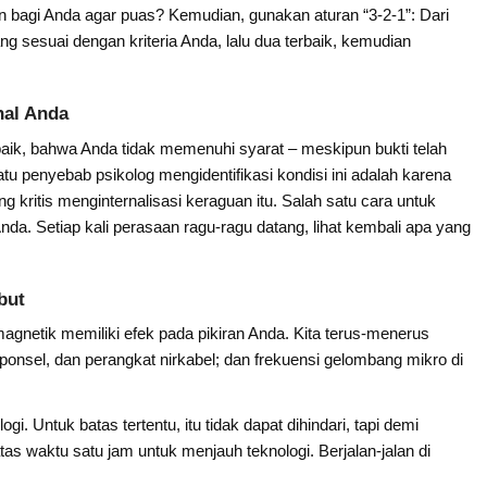
an bagi Anda agar puas? Kemudian, gunakan aturan “3-2-1”: Dari
yang sesuai dengan kriteria Anda, lalu dua terbaik, kemudian
nal Anda
ik, bahwa Anda tidak memenuhi syarat – meskipun bukti telah
u penyebab psikolog mengidentifikasi kondisi ini adalah karena
ng kritis menginternalisasi keraguan itu. Salah satu cara untuk
da. Setiap kali perasaan ragu-ragu datang, lihat kembali apa yang
but
gnetik memiliki efek pada pikiran Anda. Kita terus-menerus
a ponsel, dan perangkat nirkabel; dan frekuensi gelombang mikro di
ogi. Untuk batas tertentu, itu tidak dapat dihindari, tapi demi
as waktu satu jam untuk menjauh teknologi. Berjalan-jalan di