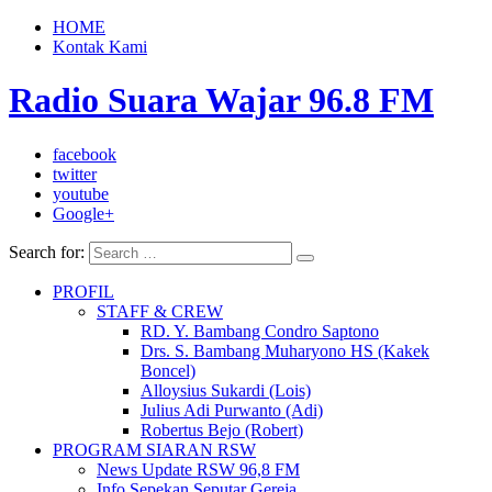
HOME
Kontak Kami
Radio Suara Wajar 96.8 FM
facebook
twitter
youtube
Google+
Search for:
PROFIL
STAFF & CREW
RD. Y. Bambang Condro Saptono
Drs. S. Bambang Muharyono HS (Kakek
Boncel)
Alloysius Sukardi (Lois)
Julius Adi Purwanto (Adi)
Robertus Bejo (Robert)
PROGRAM SIARAN RSW
News Update RSW 96,8 FM
Info Sepekan Seputar Gereja